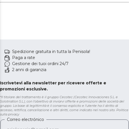
Indicata per tutti i tipi di capelli. Garantisce
un'asciugatura rapida ed efficiente, riducendo i tempi di
styling e proteggendo i capelli dai danni termici. Flusso
d'aria di 13 m/s e motore brushless da 112.000 giri/min.
Scegli tra diverse velocità e personalizza la tua routine di
styling in base alle tue esigenze. Utilizza la funzione aria
fredda per sigillare il tuo look. 4 impostazioni di
temperatura e 2 velocità.
Spedizione gratuita in tutta la Penisola!
Paga a rate
Gestione dei tuoi ordini 24/7
2 anni di garanzia
Iscrivetevi alla newsletter per ricevere offerte e
promozioni esclusive.
*Il titolare del trattamento è il gruppo Cecotec (Cecotec Innovaciones S.L. e
Solotriatlon S.L.), con l'obiettivo di inviarvi offerte e promozioni delle società del
gruppo. La base di legittimità è il consenso esplicito e l'utente ha il diritto di
accesso, rettifica, cancellazione e altri diritti, come indicato nel nostro sito.
Politica
sulla privacy
Correo electrónico