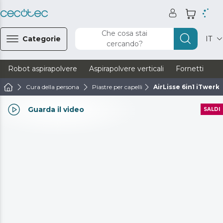
Che cosa stai
Categorie
IT
cercando?
Robot aspirapolvere
Aspirapolvere verticali
Fornetti
Ve
Cura della persona
Piastre per capelli
AirLisse 6in1 iTwerk 
Guarda il video
SALDI