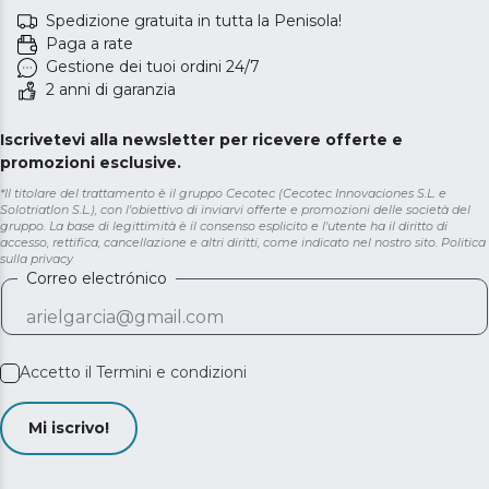
Spedizione gratuita in tutta la Penisola!
Paga a rate
Gestione dei tuoi ordini 24/7
2 anni di garanzia
Iscrivetevi alla newsletter per ricevere offerte e
promozioni esclusive.
*Il titolare del trattamento è il gruppo Cecotec (Cecotec Innovaciones S.L. e
Solotriatlon S.L.), con l'obiettivo di inviarvi offerte e promozioni delle società del
gruppo. La base di legittimità è il consenso esplicito e l'utente ha il diritto di
accesso, rettifica, cancellazione e altri diritti, come indicato nel nostro sito.
Politica
sulla privacy
Correo electrónico
Accetto il
Termini e condizioni
Mi iscrivo!