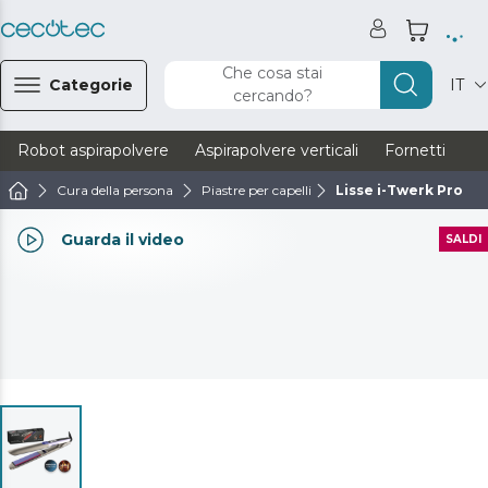
Che cosa stai
Categorie
IT
cercando?
Robot aspirapolvere
Aspirapolvere verticali
Fornetti
Ve
Cura della persona
Piastre per capelli
Lisse i-Twerk Pro
Guarda il video
SALDI