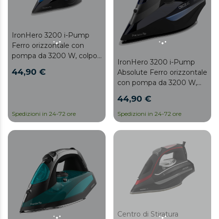
del calore e facilita lo
scorrimento. Sensore
touch per il controllo del
vapore. Display LCD.
IronHero 3200 i-Pump
Ferro orizzontale con
pompa da 3200 W, colpo
IronHero 3200 i-Pump
di vapore da 285 g/min e
44,90 €
Absolute Ferro orizzontale
suola anodizzata ultra
con pompa da 3200 W,
antiscivolo per la massima
colpo di vapore da 285
durata.
44,90 €
g/min, piastra anodizzata
e schermo LCD.
Spedizioni in 24-72 ore
Spedizioni in 24-72 ore
Centro di Stiratura