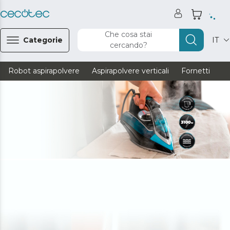
Che cosa stai
Categorie
IT
cercando?
Robot aspirapolvere
Aspirapolvere verticali
Fornetti
Ve