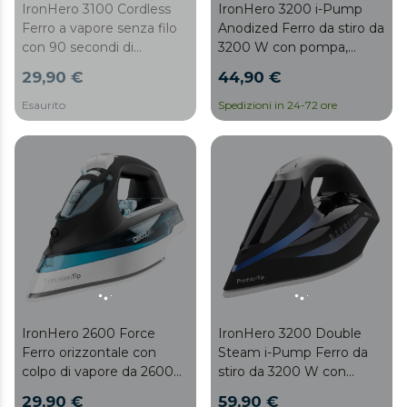
IronHero 3100 Cordless
IronHero 3200 i-Pump
Ferro a vapore senza filo
Anodized Ferro da stiro da
con 90 secondi di
3200 W con pompa,
autonomia, ultra potente
getto di vapore da 285
29,90 €
44,90 €
con 3100 W e piastra in
g/min e piastra anodizzata
ceramica ad alta
ultrascorrevole e
Esaurito
Spedizioni in 24-72 ore
resistenza. Vapore
altamente durevole.
continuo di 35 g/min e
Super Steam di 190 g.
IronHero 2600 Force
IronHero 3200 Double
Ferro orizzontale con
Steam i-Pump Ferro da
colpo di vapore da 2600
stiro da 3200 W con
W, 210 g/min e piastra ad
pompa, doppia uscita di
29,90 €
59,90 €