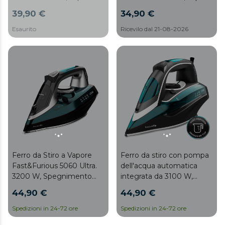
g/min, getto di vapore
65 g/min, getto di vapore
39,90 €
34,90 €
200 g/min, piastra Turbo
230 g/min, piastra Turbo
Slide, Modalità ECO,
Slide, Modalità ECO,
Esaurito
Ricevilo dal 21-08-2026
anticalcare, sistema di
anticalcare, sistema di
sicurezza, antigocce
sicurezza, antigocce
Ferro da Stiro a Vapore
Ferro da stiro con pompa
Fast&Furious 5060 Ultra.
dell'acqua automatica
3200 W, Spegnimento
integrata da 3100 W,
Automatico, Vapore
sistema di spegnimento
44,90 €
44,90 €
Continuo 70 g/m, Getto di
automatico, vapore
Vapore 270 g/min,
continuo da 75 g/min e
Spedizioni in 24-72 ore
Spedizioni in 24-72 ore
Sistema Antigoccia,
colpo di vapore da 285