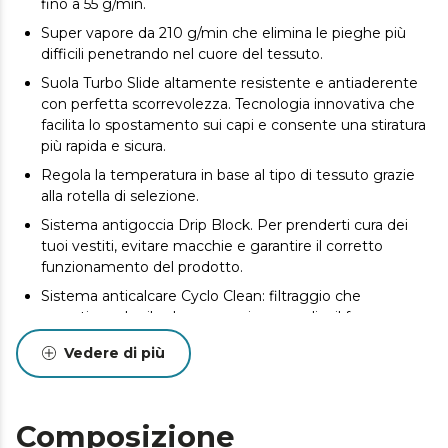
fino a 55 g/min.
Super vapore da 210 g/min che elimina le pieghe più
difficili penetrando nel cuore del tessuto.
Suola Turbo Slide altamente resistente e antiaderente
con perfetta scorrevolezza. Tecnologia innovativa che
facilita lo spostamento sui capi e consente una stiratura
più rapida e sicura.
Regola la temperatura in base al tipo di tessuto grazie
alla rotella di selezione.
Sistema antigoccia Drip Block. Per prenderti cura dei
tuoi vestiti, evitare macchie e garantire il corretto
funzionamento del prodotto.
Sistema anticalcare Cyclo Clean: filtraggio che
garantisce che il calcare non si accumuli e il ferro
mantenga un elevato livello di utilizzo per lungo tempo.
Vedere di più
Precision Tip: punta di precisione che aiuta ad eliminare
le rughe più impervie, offrendo una stiratura agile e
confortevole.
Composizione