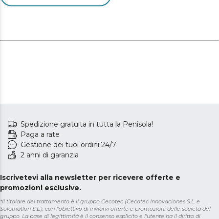
Spedizione gratuita in tutta la Penisola!
Paga a rate
Gestione dei tuoi ordini 24/7
2 anni di garanzia
Iscrivetevi alla newsletter per ricevere offerte e
promozioni esclusive.
*Il titolare del trattamento è il gruppo Cecotec (Cecotec Innovaciones S.L. e
Solotriatlon S.L.), con l'obiettivo di inviarvi offerte e promozioni delle società del
gruppo. La base di legittimità è il consenso esplicito e l'utente ha il diritto di