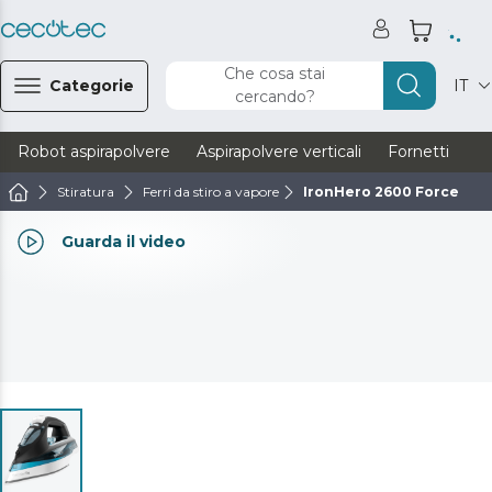
Che cosa stai
Categorie
IT
cercando?
Robot aspirapolvere
Aspirapolvere verticali
Fornetti
Ve
Stiratura
Ferri da stiro a vapore
IronHero 2600 Force
Guarda il video