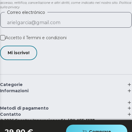
accesso, rettifica, cancellazione e altri diritti, come indicato nel nostro sito.
Politica
sulla privacy
Correo electrónico
Accetto il
Termini e condizioni
Mi iscrivo!
Categorie
Informazioni
Metodi di pagamento
Contatto
©
2026
Cecotec Innovaciones S.L. | RII-AEE: 5537
29,90 €
Comprare