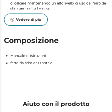
di calcare mantenendo un alto livello di uso del ferro da
stiro per molto tempo.
Sistema di sicurezza Smart Auto OFF contro il
Vedere di più
surriscaldamento che spegne automaticamente il ferro
se non si sta utilizzando.
Precision Tip: punta di precisione che aiuta ad eliminare
Composizione
fino alle pieghe più inaccessibili per una stiratura agile e
comoda.
Manuale di istruzioni
ferro da stiro orizzontale
Aiuto con il prodotto