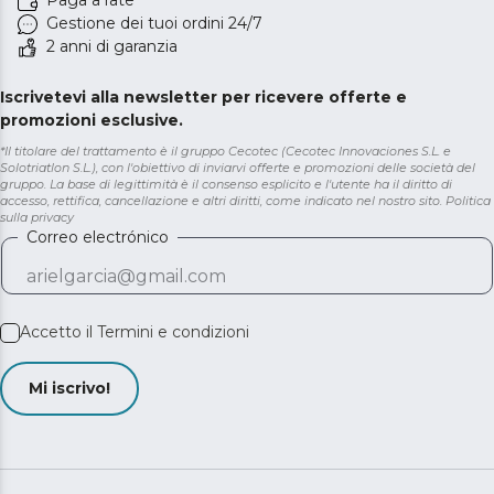
Paga a rate
Gestione dei tuoi ordini 24/7
2 anni di garanzia
Iscrivetevi alla newsletter per ricevere offerte e
promozioni esclusive.
*Il titolare del trattamento è il gruppo Cecotec (Cecotec Innovaciones S.L. e
Solotriatlon S.L.), con l'obiettivo di inviarvi offerte e promozioni delle società del
gruppo. La base di legittimità è il consenso esplicito e l'utente ha il diritto di
accesso, rettifica, cancellazione e altri diritti, come indicato nel nostro sito.
Politica
sulla privacy
Correo electrónico
Accetto il
Termini e condizioni
Mi iscrivo!