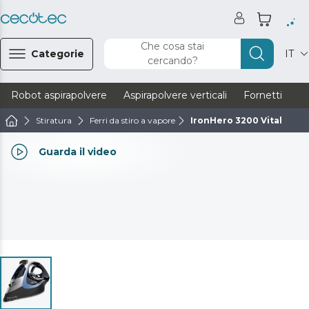
Che cosa stai
Categorie
IT
cercando?
Robot aspirapolvere
Aspirapolvere verticali
Fornetti
Ve
Stiratura
Ferri da stiro a vapore
IronHero 3200 Vital
Guarda il video