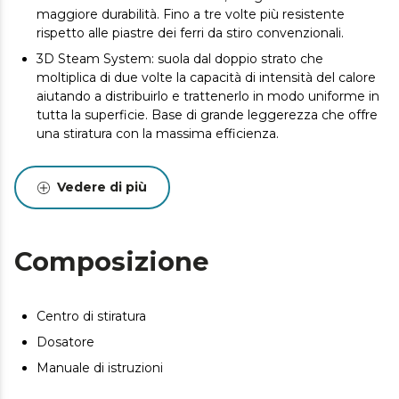
maggiore durabilità. Fino a tre volte più resistente
rispetto alle piastre dei ferri da stiro convenzionali.
3D Steam System: suola dal doppio strato che
moltiplica di due volte la capacità di intensità del calore
aiutando a distribuirlo e trattenerlo in modo uniforme in
tutta la superficie. Base di grande leggerezza che offre
una stiratura con la massima efficienza.
Intelligent Pump: pompa elettrica che genera massima
pressione di vapore continuo fino a 65 g/min.
Vedere di più
SensorTouch: sensore tattile con tecnologia intelligente
per attivare il vapore solo durante la stiratura. Genera
vapore senza necessità di premere nessun tasto.
Composizione
Intelligent Total Control: controllo intuitivo e innovativo
della temperatura con il display LCD. È dotato di 4
programmi differenti di stiratura che regolano la
Centro di stiratura
temperatura secondo il tipo di tessuto.
Dosatore
BurstSteam System: getto di vapore da 230 g/min che
aiuta a eliminare le pieghe più difficili penetrando nel
Manuale di istruzioni
cuore del tessuto. Otterrai risultati di alta qualità e una