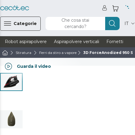
Che cosa stai
Categorie
IT
cercando?
Robot aspirapolvere
Aspirapolvere verticali
Fornetti
Ve
Stiratura
Ferri da stiro a vapore
3D ForceAnodized 950 S
Guarda il video