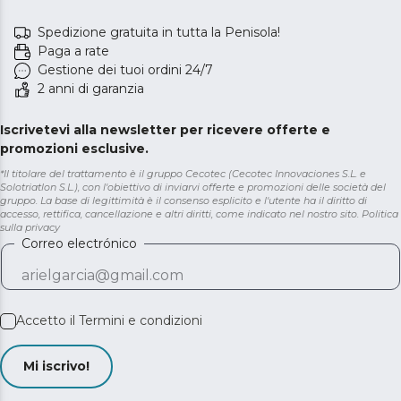
Spedizione gratuita in tutta la Penisola!
Paga a rate
Gestione dei tuoi ordini 24/7
2 anni di garanzia
Iscrivetevi alla newsletter per ricevere offerte e
promozioni esclusive.
*Il titolare del trattamento è il gruppo Cecotec (Cecotec Innovaciones S.L. e
Solotriatlon S.L.), con l'obiettivo di inviarvi offerte e promozioni delle società del
gruppo. La base di legittimità è il consenso esplicito e l'utente ha il diritto di
accesso, rettifica, cancellazione e altri diritti, come indicato nel nostro sito.
Politica
sulla privacy
Correo electrónico
Accetto il
Termini e condizioni
Mi iscrivo!