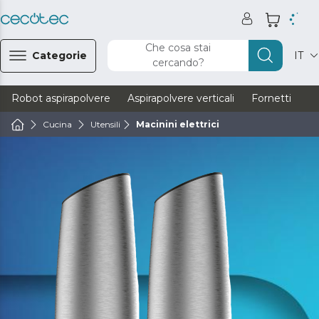
Che cosa stai
Categorie
IT
cercando?
Robot aspirapolvere
Aspirapolvere verticali
Fornetti
Ve
Cucina
Utensili
Macinini elettrici