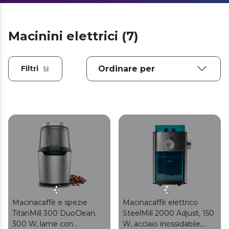
Macinini elettrici (7)
Filtri
Macinacaffè e spezie
Macinacaffè elettrico
TitanMill 300 DuoClean.
SteelMill 2000 Adjust, 150
300 W, lame con
W, acciaio inossidabile,