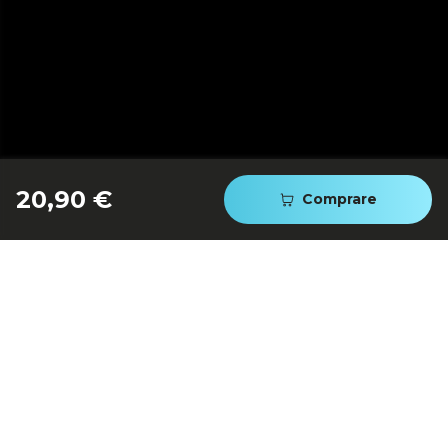
20,90 €
Macinatura regolabile
Comprare