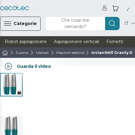
Che cosa stai
Categorie
IT
cercando?
Robot aspirapolvere
Aspirapolvere verticali
Fornetti
Ve
Cucina
Utensili
Macinini elettrici
InstantMill Gravity D
Guarda il video