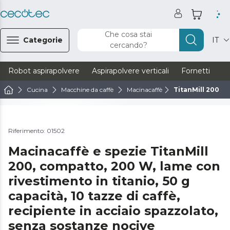
Che cosa stai
Categorie
IT
cercando?
Robot aspirapolvere
Aspirapolvere verticali
Fornetti
Ve
Cucina
Macchine da caffè
Macinacaffè
TitanMill 200
Guarda il video
Riferimento: 01502
Macinacaffè e spezie TitanMill
200, compatto, 200 W, lame con
rivestimento in titanio, 50 g
capacità, 10 tazze di caffè,
recipiente in acciaio spazzolato,
senza sostanze nocive