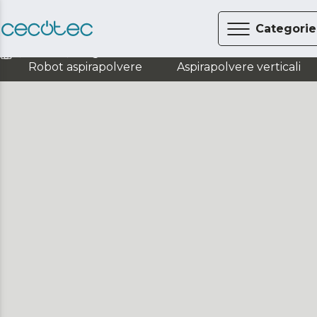
Categorie
Fitness
Fitness
Vogatore
Vogatore
Robot aspirapolvere
Aspirapolvere verticali