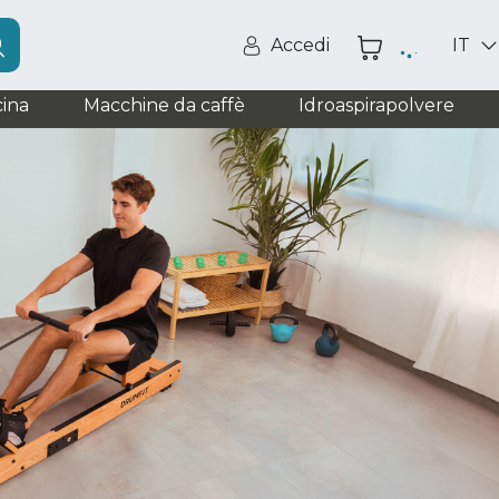
Accedi
IT
ina
Macchine da caffè
Idroaspirapolvere