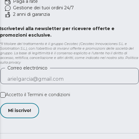
Paga a rate
Gestione dei tuoi ordini 24/7
2 anni di garanzia
Iscrivetevi alla newsletter per ricevere offerte e
promozioni esclusive.
*Il titolare del trattamento è il gruppo Cecotec (Cecotec Innovaciones S.L. e
Solotriatlon S.L.), con l'obiettivo di inviarvi offerte e promozioni delle società del
gruppo. La base di legittimità è il consenso esplicito e l'utente ha il diritto di
accesso, rettifica, cancellazione e altri diritti, come indicato nel nostro sito.
Politica
sulla privacy
Correo electrónico
Accetto il
Termini e condizioni
Mi iscrivo!