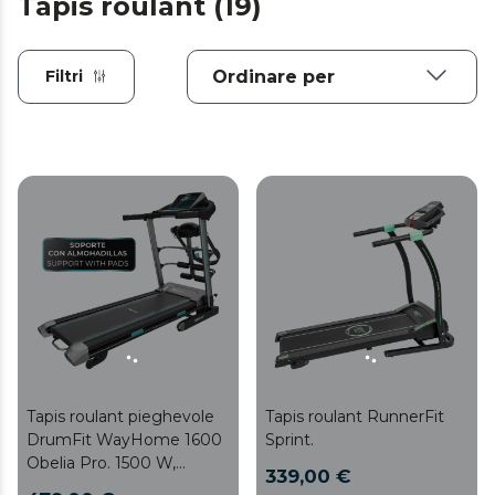
Tapis roulant (19)
Filtri
Tapis roulant pieghevole
Tapis roulant RunnerFit
DrumFit WayHome 1600
Sprint.
Obelia Pro. 1500 W,
339,00 €
velocità regolabile,