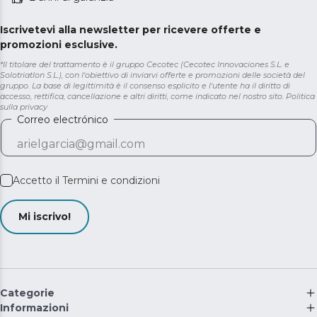
Iscrivetevi alla newsletter per ricevere offerte e
promozioni esclusive.
*Il titolare del trattamento è il gruppo Cecotec (Cecotec Innovaciones S.L. e
Solotriatlon S.L.), con l'obiettivo di inviarvi offerte e promozioni delle società del
gruppo. La base di legittimità è il consenso esplicito e l'utente ha il diritto di
accesso, rettifica, cancellazione e altri diritti, come indicato nel nostro sito.
Politica
sulla privacy
Correo electrónico
Accetto il
Termini e condizioni
Mi iscrivo!
Categorie
Informazioni