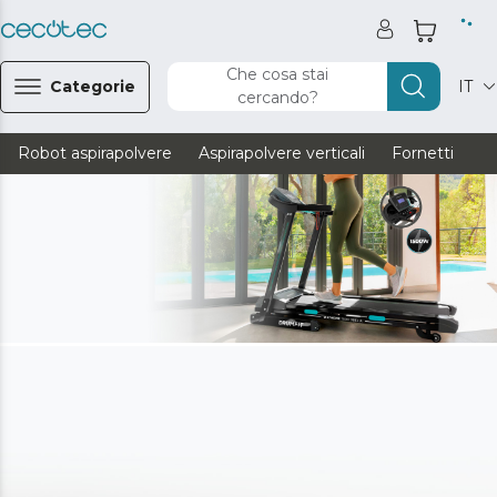
Che cosa stai
Categorie
IT
cercando?
Robot aspirapolvere
Aspirapolvere verticali
Fornetti
Ve