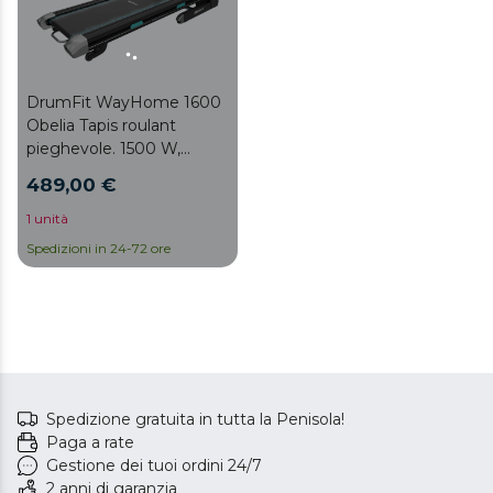
DrumFit WayHome 1600
Obelia Tapis roulant
pieghevole. 1500 W,
velocità regolabile,
489,00 €
inclinazione motorizzata,
superficie di 130x42 cm,
1 unità
amortizzazione UltraFlex
Spedizioni in 24-72 ore
System, display LCD
Spedizione gratuita in tutta la Penisola!
Paga a rate
Gestione dei tuoi ordini 24/7
2 anni di garanzia