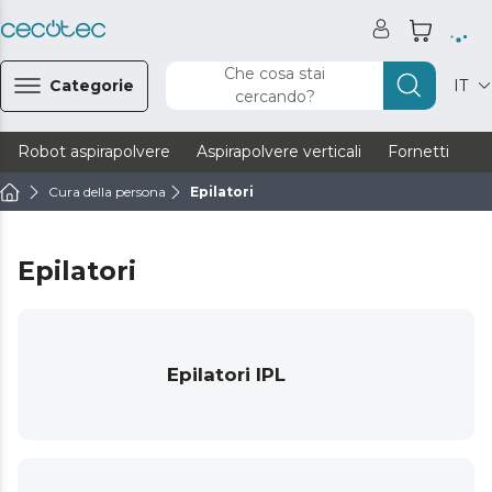
Che cosa stai
Categorie
IT
cercando?
Robot aspirapolvere
Aspirapolvere verticali
Fornetti
Ve
Cura della persona
Epilatori
Epilatori
Epilatori IPL