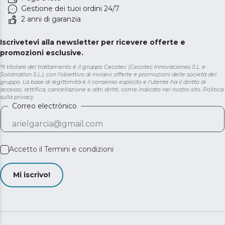
Gestione dei tuoi ordini 24/7
2 anni di garanzia
Iscrivetevi alla newsletter per ricevere offerte e
promozioni esclusive.
*Il titolare del trattamento è il gruppo Cecotec (Cecotec Innovaciones S.L. e
Solotriatlon S.L.), con l'obiettivo di inviarvi offerte e promozioni delle società del
gruppo. La base di legittimità è il consenso esplicito e l'utente ha il diritto di
accesso, rettifica, cancellazione e altri diritti, come indicato nel nostro sito.
Politica
sulla privacy
Correo electrónico
Accetto il
Termini e condizioni
Mi iscrivo!