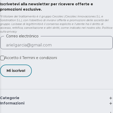
Iscrivetevi alla newsletter per ricevere offerte e
promozioni esclusive.
*Il titolare del trattamento è il gruppo Cecotec (Cecotec Innovaciones S.L. e
Solotriatlon S.L.), con l'obiettivo di inviarvi offerte e promozioni delle società del
gruppo. La base di legittimità è il consenso esplicito e l'utente ha il diritto di
accesso, rettifica, cancellazione e altri diritti, come indicato nel nostro sito.
Politica
sulla privacy
Correo electrónico
Accetto il
Termini e condizioni
Mi iscrivo!
Categorie
Informazioni