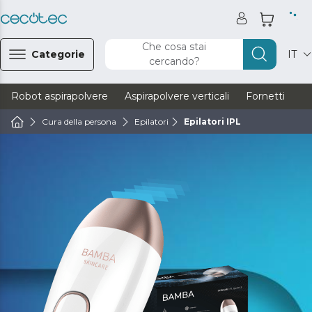
Che cosa stai
Categorie
IT
cercando?
Robot aspirapolvere
Aspirapolvere verticali
Fornetti
Ve
Cura della persona
Epilatori
Epilatori IPL