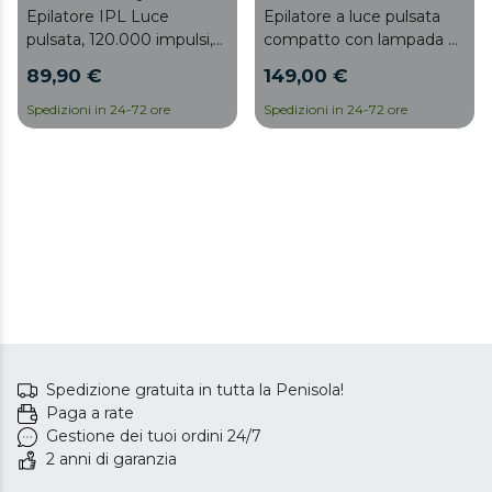
Epilatore IPL Luce
Epilatore a luce pulsata
pulsata, 120.000 impulsi,
compatto con lampada al
lampada di quarzo,
quarzo e 500.000 flash
89,90 €
149,00 €
sensore per rilevamento
del tipo di pelle, design
Spedizioni in 24-72 ore
Spedizioni in 24-72 ore
compatto
Spedizione gratuita in tutta la Penisola!
Paga a rate
Gestione dei tuoi ordini 24/7
2 anni di garanzia