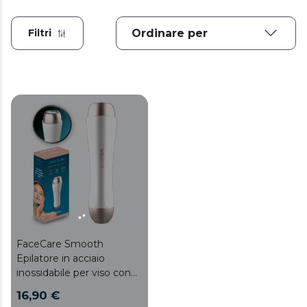
Filtri
FaceCare Smooth
Epilatore in acciaio
inossidabile per viso con
coperchio protettivo.
16,90 €