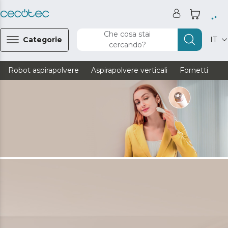
Che cosa stai
Categorie
IT
cercando?
Robot aspirapolvere
Aspirapolvere verticali
Fornetti
Ve