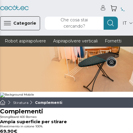
Che cosa stai
Categorie
IT
cercando?
Robot aspirapolvere
Aspirapolvere verticali
Fornetti
Ve
Stiratura
Complementi
Complementi
StrongBoard 400 Borneo
Ampia superficie per stirare
Rivestimento in cotone 100%.
69,90€