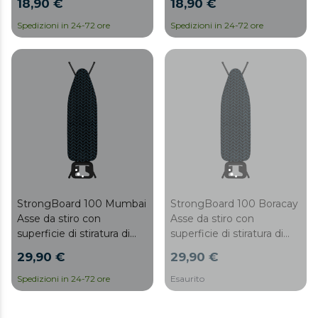
18,90 €
18,90 €
x 43 cm
x 55 cm.
Spedizioni in 24-72 ore
Spedizioni in 24-72 ore
StrongBoard 100 Mumbai
StrongBoard 100 Boracay
Asse da stiro con
Asse da stiro con
superficie di stiratura di
superficie di stiratura di
110 x 33 cm.
110 x 33 cm.
29,90 €
29,90 €
Spedizioni in 24-72 ore
Esaurito