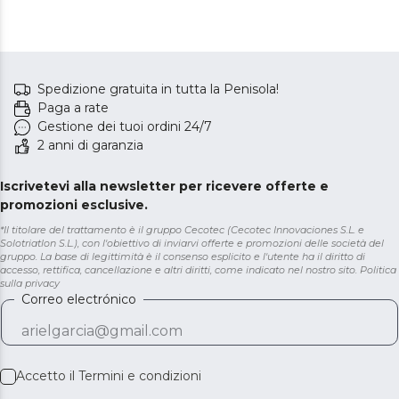
Spedizione gratuita in tutta la Penisola!
Paga a rate
Gestione dei tuoi ordini 24/7
2 anni di garanzia
Iscrivetevi alla newsletter per ricevere offerte e
promozioni esclusive.
*Il titolare del trattamento è il gruppo Cecotec (Cecotec Innovaciones S.L. e
Solotriatlon S.L.), con l'obiettivo di inviarvi offerte e promozioni delle società del
gruppo. La base di legittimità è il consenso esplicito e l'utente ha il diritto di
accesso, rettifica, cancellazione e altri diritti, come indicato nel nostro sito.
Politica
sulla privacy
Correo electrónico
Accetto il
Termini e condizioni