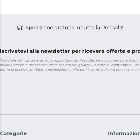
Spedizione gratuita in tutta la Penisola!
Iscrivetevi alla newsletter per ricevere offerte e p
*Il titolare del trattamento è il gruppo Cecotec (Cecotec Innovaciones S.L. e Solotriat
inviarvi offerte e promozioni delle società del gruppo. La base di legittimità è il con
diritto di accesso, rettifica, cancellazione e altri diritti, come indicato nel nostro sito
Categorie
Informazion