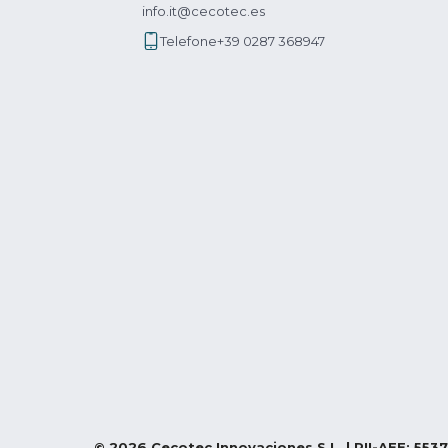
info.it@cecotec.es
Telefone
+39 0287 368947
©
2026
Cecotec Innovaciones S.L. | RII-AEE: 5537