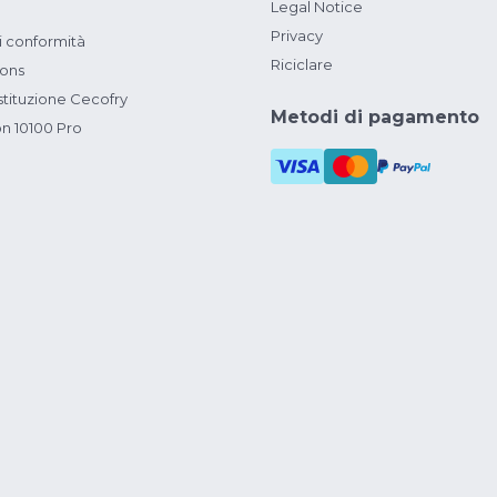
Legal Notice
Privacy
i conformità
Riciclare
ions
ituzione Cecofry
Metodi di pagamento
on 10100 Pro