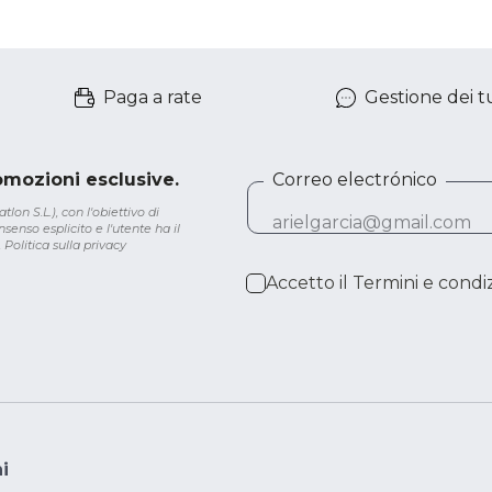
Paga a rate
Gestione dei tu
romozioni esclusive.
Correo electrónico
lon S.L.), con l'obiettivo di
senso esplicito e l'utente ha il
.
Politica sulla privacy
Accetto il
Termini e condiz
i