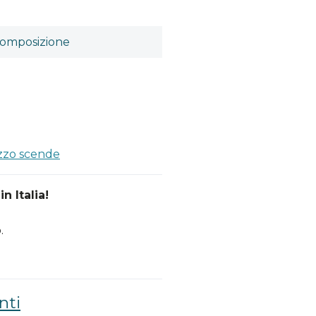
omposizione
a
ezzo scende
n Italia!
.
nti