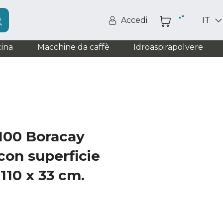
Accedi
IT
ina
Macchine da caffè
Idroaspirapolvere
100 Boracay
con superficie
 110 x 33 cm.