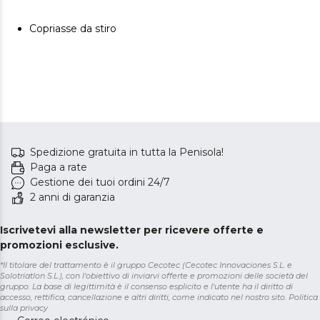
Copriasse da stiro
Spedizione gratuita in tutta la Penisola!
Paga a rate
Gestione dei tuoi ordini 24/7
2 anni di garanzia
Iscrivetevi alla newsletter per ricevere offerte e
promozioni esclusive.
*Il titolare del trattamento è il gruppo Cecotec (Cecotec Innovaciones S.L. e
Solotriatlon S.L.), con l'obiettivo di inviarvi offerte e promozioni delle società del
gruppo. La base di legittimità è il consenso esplicito e l'utente ha il diritto di
accesso, rettifica, cancellazione e altri diritti, come indicato nel nostro sito.
Politica
sulla privacy