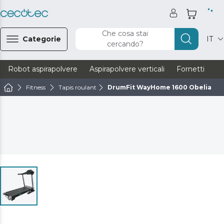
Che cosa stai
Categorie
IT
cercando?
Robot aspirapolvere
Aspirapolvere verticali
Fornetti
Ve
Fitness
Tapis roulant
DrumFit WayHome 1600 Obelia