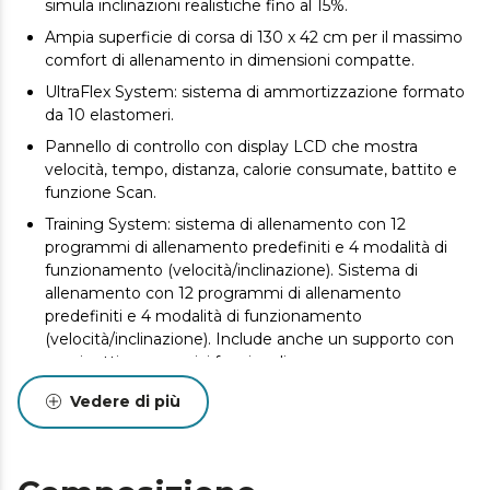
simula inclinazioni realistiche fino al 15%.
Ampia superficie di corsa di 130 x 42 cm per il massimo
comfort di allenamento in dimensioni compatte.
UltraFlex System: sistema di ammortizzazione formato
da 10 elastomeri.
Pannello di controllo con display LCD che mostra
velocità, tempo, distanza, calorie consumate, battito e
funzione Scan.
Training System: sistema di allenamento con 12
programmi di allenamento predefiniti e 4 modalità di
funzionamento (velocità/inclinazione). Sistema di
allenamento con 12 programmi di allenamento
predefiniti e 4 modalità di funzionamento
(velocità/inclinazione). Include anche un supporto con
cuscinetti per esercizi funzionali.
Accessori: Set di manubri, portabottiglie, connettore di
Vedere di più
ricarica USB, altoparlanti e supporto per tablet.