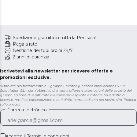
Spedizione gratuita in tutta la Penisola!
Paga a rate
Gestione dei tuoi ordini 24/7
2 anni di garanzia
Iscrivetevi alla newsletter per ricevere offerte e
promozioni esclusive.
*Il titolare del trattamento è il gruppo Cecotec (Cecotec Innovaciones S.L. e
Solotriatlon S.L.), con l'obiettivo di inviarvi offerte e promozioni delle società del
gruppo. La base di legittimità è il consenso esplicito e l'utente ha il diritto di
accesso, rettifica, cancellazione e altri diritti, come indicato nel nostro sito.
Politica
sulla privacy
Correo electrónico
Accetto il
Termini e condizioni