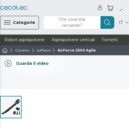
Che cosa stai
Categorie
IT
cercando?
Robot aspirapolvere
Aspirapolvere verticali
Fornetti
Ve
Giardino
soffiatori
AirForce 2500 Agile
Guarda il video