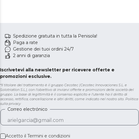
Spedizione gratuita in tutta la Penisola!
Paga a rate
Gestione dei tuoi ordini 24/7
2 anni di garanzia
Iscrivetevi alla newsletter per ricevere offerte e
promozioni esclusive.
*Il titolare del trattamento è il gruppo Cecotec (Cecotec Innovaciones S.L. e
Solotriatlon S.L.), con l'obiettivo di inviarvi offerte e promozioni delle società del
gruppo. La base di legittimità è il consenso esplicito e l'utente ha il diritto di
accesso, rettifica, cancellazione e altri diritti, come indicato nel nostro sito.
Politica
sulla privacy
Correo electrónico
Accetto il
Termini e condizioni