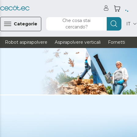
Che cosa stai
Categorie
IT
cercando?
Robot aspirapolvere
Aspirapolvere verticali
Fornetti
Ve