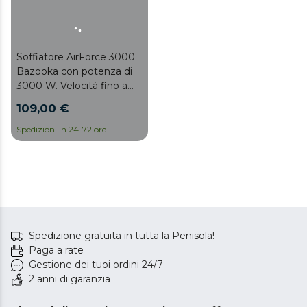
Soffiatore AirForce 3000
Bazooka con potenza di
3000 W. Velocità fino a
225 km/h. Volume fino a
109,00 €
850m³/h. Velocità
regolabile. Leggero.
Spedizioni in 24-72 ore
Spedizione gratuita in tutta la Penisola!
Paga a rate
Gestione dei tuoi ordini 24/7
2 anni di garanzia