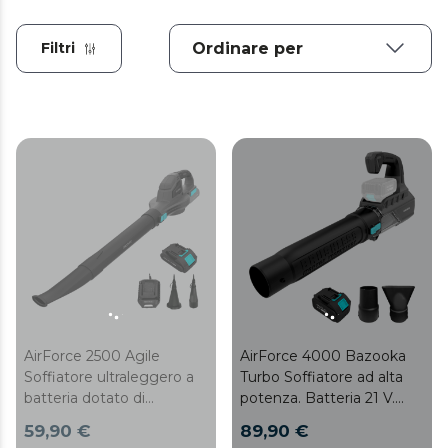
Filtri
AirForce 2500 Agile
AirForce 4000 Bazooka
Soffiatore ultraleggero a
Turbo Soffiatore ad alta
batteria dotato di
potenza. Batteria 21 V.
numerosi accessori
Motore brushless, senza
59,90 €
89,90 €
spazzole. Tecnologia