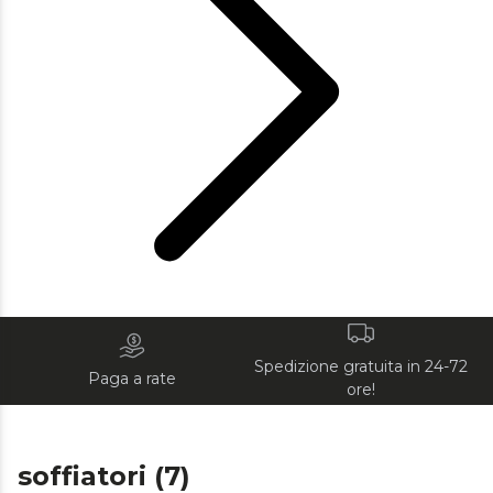
Spedizione gratuita in 24-72
Paga a rate
ore!
soffiatori (7)