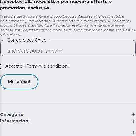
Iscrivetevi alla newsletter per ricevere offerte e
promozioni esclusive.
*Il titolare del trattamento è il gruppo Cecotec (Cecotec Innovaciones S.L. e
Solotriatlon S.L.), con l'obiettivo di inviarvi offerte e promozioni delle società del
gruppo. La base di legittimità è il consenso esplicito e l'utente ha il diritto di
accesso, rettifica, cancellazione e altri diritti, come indicato nel nostro sito.
Politica
sulla privacy
Correo electrónico
Accetto il
Termini e condizioni
Mi iscrivo!
Categorie
Informazioni