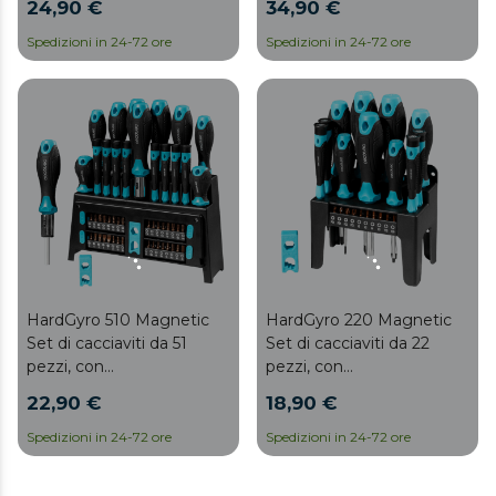
24,90 €
34,90 €
valigetta, con spelafili,
cacciaviti CRV e VDE,
tagliafili, magnete e
chiavi a brugola e a
Spedizioni in 24-72 ore
Spedizioni in 24-72 ore
nastro isolante.
bussola e punte S2.
HardGyro 510 Magnetic
HardGyro 220 Magnetic
Set di cacciaviti da 51
Set di cacciaviti da 22
pezzi, con
pezzi, con
magnetizzatore, vari
magnetizzatore, vari
22,90 €
18,90 €
cacciaviti CRV e punte S2.
cacciaviti CRV e punte S2.
Spedizioni in 24-72 ore
Spedizioni in 24-72 ore