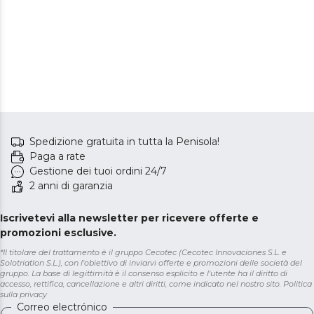
Spedizione gratuita in tutta la Penisola!
Paga a rate
Gestione dei tuoi ordini 24/7
2 anni di garanzia
Iscrivetevi alla newsletter per ricevere offerte e
promozioni esclusive.
*Il titolare del trattamento è il gruppo Cecotec (Cecotec Innovaciones S.L. e
Solotriatlon S.L.), con l'obiettivo di inviarvi offerte e promozioni delle società del
gruppo. La base di legittimità è il consenso esplicito e l'utente ha il diritto di
accesso, rettifica, cancellazione e altri diritti, come indicato nel nostro sito.
Politica
sulla privacy
Correo electrónico