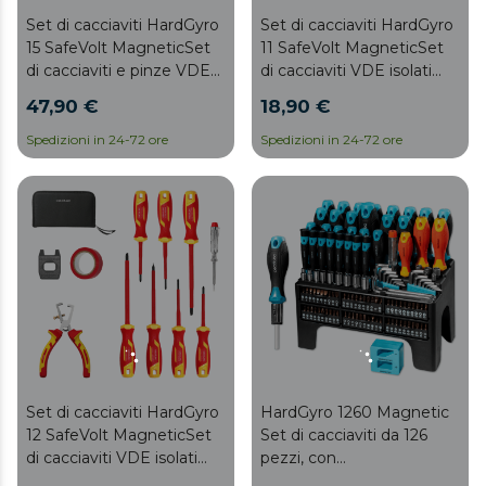
Set di cacciaviti HardGyro
Set di cacciaviti HardGyro
15 SafeVolt MagneticSet
11 SafeVolt MagneticSet
di cacciaviti e pinze VDE
di cacciaviti VDE isolati
isolate per uso elettrico, in
per uso elettrico, in
47,90 €
18,90 €
valigetta, con spellafili,
valigetta, con spelafili,
cercapoli, magnetizzatore
tagliafili, magnete,
Spedizioni in 24-72 ore
Spedizioni in 24-72 ore
e nastro isolante.
cercafase e nastro
isolante.
Set di cacciaviti HardGyro
HardGyro 1260 Magnetic
12 SafeVolt MagneticSet
Set di cacciaviti da 126
di cacciaviti VDE isolati
pezzi, con
per uso elettrico, in
magnetizzatore, vari