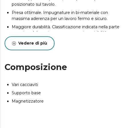
posizionato sul tavolo.
Presa ottimale. Impugnature in bi-materiale con
massima aderenza per un lavoro fermo e sicuro.
Maggiore durabilità. Classificazione indicata nella parte
superiore del manico per una maggiore visibilità.
Ideale per lavori di elettronica. Include 4 cacciaviti di
Vedere di più
precisione per lavori di precisione nel campo
dell'elettronica.
Composizione
Vari cacciaviti
Supporto base
Magnetizzatore