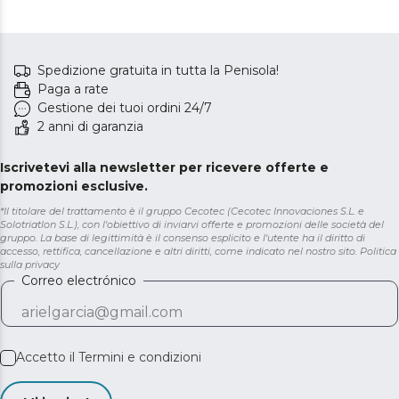
Spedizione gratuita in tutta la Penisola!
Paga a rate
Gestione dei tuoi ordini 24/7
2 anni di garanzia
Iscrivetevi alla newsletter per ricevere offerte e
promozioni esclusive.
*Il titolare del trattamento è il gruppo Cecotec (Cecotec Innovaciones S.L. e
Solotriatlon S.L.), con l'obiettivo di inviarvi offerte e promozioni delle società del
gruppo. La base di legittimità è il consenso esplicito e l'utente ha il diritto di
accesso, rettifica, cancellazione e altri diritti, come indicato nel nostro sito.
Politica
sulla privacy
Correo electrónico
Accetto il
Termini e condizioni