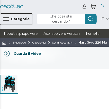
Che cosa stai
Categorie
IT
cercando?
Robot aspirapolvere
Aspirapolvere verticali
Fornetti
Ve
Bricolage
Cacciaviti
Set di cacciaviti
HardGyro 220 Mag
Guarda il video