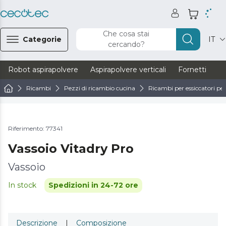
Che cosa stai
Categorie
IT
cercando?
Robot aspirapolvere
Aspirapolvere verticali
Fornetti
Ve
Ricambi
Pezzi di ricambio cucina
Ricambi per essiccatori per
Riferimento: 77341
Vassoio Vitadry Pro
Vassoio
In stock
Spedizioni in 24-72 ore
Descrizione
|
Composizione