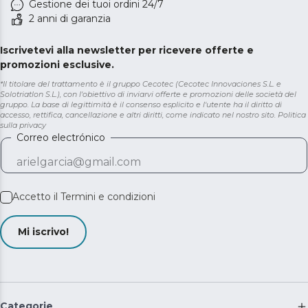
Gestione dei tuoi ordini 24/7
2 anni di garanzia
Iscrivetevi alla newsletter per ricevere offerte e
promozioni esclusive.
*Il titolare del trattamento è il gruppo Cecotec (Cecotec Innovaciones S.L. e
Solotriatlon S.L.), con l'obiettivo di inviarvi offerte e promozioni delle società del
gruppo. La base di legittimità è il consenso esplicito e l'utente ha il diritto di
accesso, rettifica, cancellazione e altri diritti, come indicato nel nostro sito.
Politica
sulla privacy
Correo electrónico
Accetto il
Termini e condizioni
Mi iscrivo!
Categorie