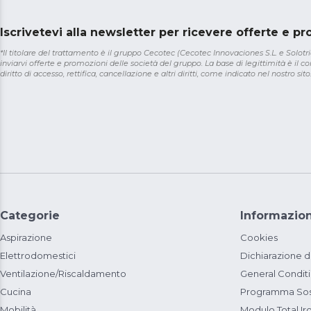
Iscrivetevi alla newsletter per ricevere offerte e p
*Il titolare del trattamento è il gruppo Cecotec (Cecotec Innovaciones S.L. e Solotriat
inviarvi offerte e promozioni delle società del gruppo. La base di legittimità è il con
diritto di accesso, rettifica, cancellazione e altri diritti, come indicato nel nostro sito
Categorie
Informazion
Aspirazione
Cookies
Elettrodomestici
Dichiarazione d
Ventilazione/Riscaldamento
General Condit
Cucina
Programma Sost
Mobilità
Modulo Total Ir