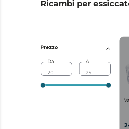
Ricambi per essiccato
Prezzo
Da
A
Va
2