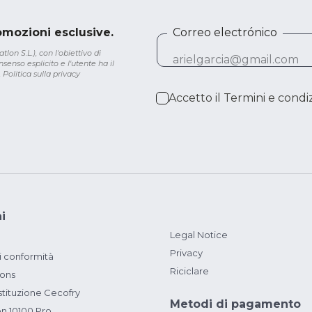
romozioni esclusive.
Correo electrónico
lon S.L.), con l'obiettivo di
senso esplicito e l'utente ha il
.
Politica sulla privacy
Accetto il
Termini e condiz
i
Legal Notice
Privacy
i conformità
Riciclare
ions
ituzione Cecofry
Metodi di pagamento
on 10100 Pro