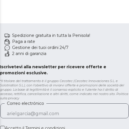
Spedizione gratuita in tutta la Penisola!
Paga a rate
Gestione dei tuoi ordini 24/7
2 anni di garanzia
Iscrivetevi alla newsletter per ricevere offerte e
promozioni esclusive.
*Il titolare del trattamento è il gruppo Cecotec (Cecotec Innovaciones S.L. e
Solotriatlon S.L.), con l'obiettivo di inviarvi offerte e promozioni delle società del
gruppo. La base di legittimità è il consenso esplicito e l'utente ha il diritto di
accesso, rettifica, cancellazione e altri diritti, come indicato nel nostro sito.
Politica
sulla privacy
Correo electrónico
Accetto il
Termini e condizioni