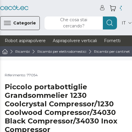
Che cosa stai
Categorie
IT
cercando?
Robot aspirapolvere
Aspirapolvere verticali
Fornetti
Ve
Ricambi
Ricambi per elettrodomestici
Ricambi per cantinett
Riferimento: 77054
Piccolo portabottiglie
Grandsommelier 1230
Coolcrystal Compressor/1230
Coolwood Compressor/34030
Black Compressor/34030 Inox
Compressor