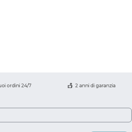
stal, 2050
ompressore
oolwood
oi ordini 24/7
2 anni di garanzia