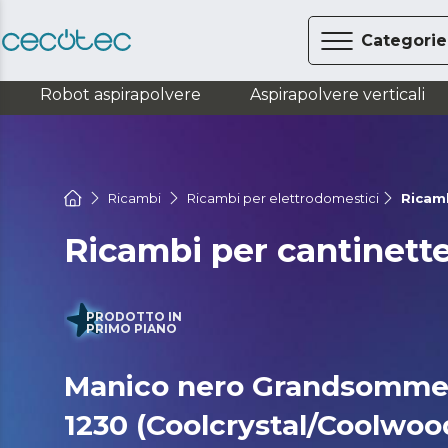
Categorie
Robot aspirapolvere
Aspirapolvere verticali
Ricambi
Ricambi per elettrodomestici
Ricamb
Ricambi per cantinett
PRODOTTO IN
PRIMO PIANO
Manico nero Grandsommeli
1230 (Coolcrystal/Coolwoo