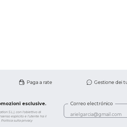
ompressor
Coolcry
Nero, C
1250 C
Paga a rate
Gestione dei tu
romozioni esclusive.
Correo electrónico
lon S.L.), con l'obiettivo di
senso esplicito e l'utente ha il
.
Politica sulla privacy