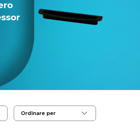
ero
essor