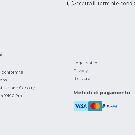
Accetto il
Termini e condiz
i
Legal Notice
Privacy
i conformità
Riciclare
ions
ituzione Cecofry
Metodi di pagamento
on 10100 Pro