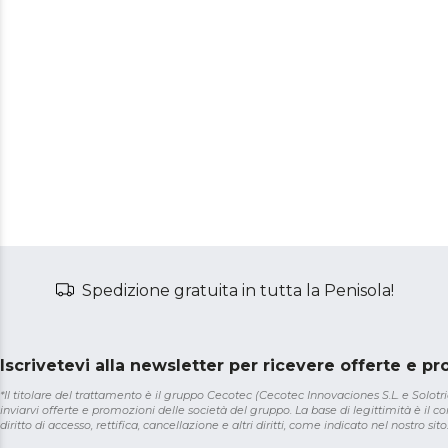
C
Spedizione gratuita in tutta la Penisola!
Iscrivetevi alla newsletter per ricevere offerte e p
*Il titolare del trattamento è il gruppo Cecotec (Cecotec Innovaciones S.L. e Solotriat
inviarvi offerte e promozioni delle società del gruppo. La base di legittimità è il con
diritto di accesso, rettifica, cancellazione e altri diritti, come indicato nel nostro sito