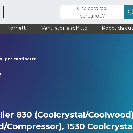
Che cosa stai
cercando?
Fornetti
Ventilatori a soffitto
Robot da cuc
i per cantinette
e
er 830 (Coolcrystal/Coolwood)
d/Compressor), 1530 Coolcrystal