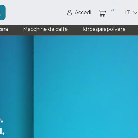
Accedi
IT
ina
Macchine da caffè
Idroaspirapolvere
,
,