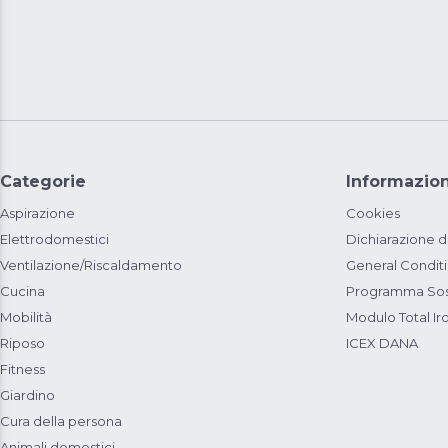
Categorie
Informazion
Aspirazione
Cookies
Elettrodomestici
Dichiarazione d
Ventilazione/Riscaldamento
General Condit
Cucina
Programma Sost
Mobilità
Modulo Total Ir
Riposo
ICEX DANA
Fitness
Giardino
Cura della persona
Animali domestici