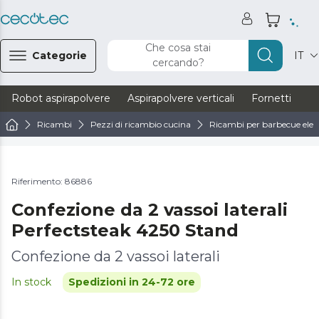
Che cosa stai
Categorie
IT
cercando?
Robot aspirapolvere
Aspirapolvere verticali
Fornetti
Ve
Ricambi
Pezzi di ricambio cucina
Ricambi per barbecue elett
Riferimento: 86886
Confezione da 2 vassoi laterali
Perfectsteak 4250 Stand
Confezione da 2 vassoi laterali
In stock
Spedizioni in 24-72 ore