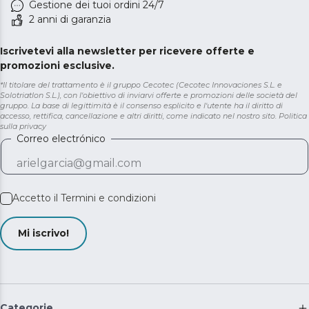
Gestione dei tuoi ordini 24/7
2 anni di garanzia
Iscrivetevi alla newsletter per ricevere offerte e
promozioni esclusive.
*Il titolare del trattamento è il gruppo Cecotec (Cecotec Innovaciones S.L. e
Solotriatlon S.L.), con l'obiettivo di inviarvi offerte e promozioni delle società del
gruppo. La base di legittimità è il consenso esplicito e l'utente ha il diritto di
accesso, rettifica, cancellazione e altri diritti, come indicato nel nostro sito.
Politica
sulla privacy
Correo electrónico
Accetto il
Termini e condizioni
Mi iscrivo!
Categorie