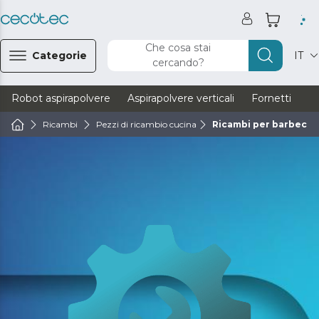
Che cosa stai
Categorie
IT
cercando?
Robot aspirapolvere
Aspirapolvere verticali
Fornetti
Ve
Ricambi
Pezzi di ricambio cucina
Ricambi per barbecue 