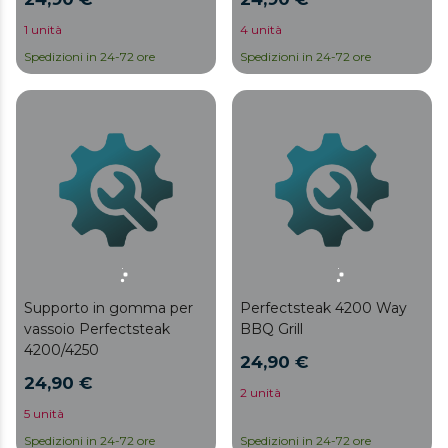
1 unità
4 unità
Spedizioni in 24-72 ore
Spedizioni in 24-72 ore
Supporto in gomma per
Perfectsteak 4200 Way
vassoio Perfectsteak
BBQ Grill
4200/4250
24,90 €
24,90 €
2 unità
5 unità
Spedizioni in 24-72 ore
Spedizioni in 24-72 ore