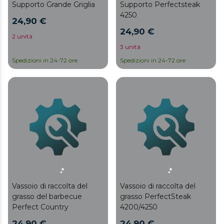
Supporto Grande Griglia
Supporto Perfectsteak
4250
24,90 €
24,90 €
2 unità
3 unità
Spedizioni in 24-72 ore
Spedizioni in 24-72 ore
Vassoio di raccolta del
Vassoio di raccolta del
grasso del barbecue
grasso PerfectSteak
Perfect Country
4200/4250
24,90 €
24,90 €