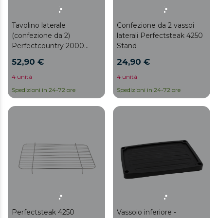
Tavolino laterale
Confezione da 2 vassoi
(confezione da 2)
laterali Perfectsteak 4250
Perfectcountry 2000
Stand
Easymove
52,90 €
24,90 €
4 unità
4 unità
Spedizioni in 24-72 ore
Spedizioni in 24-72 ore
Perfectsteak 4250
Vassoio inferiore -