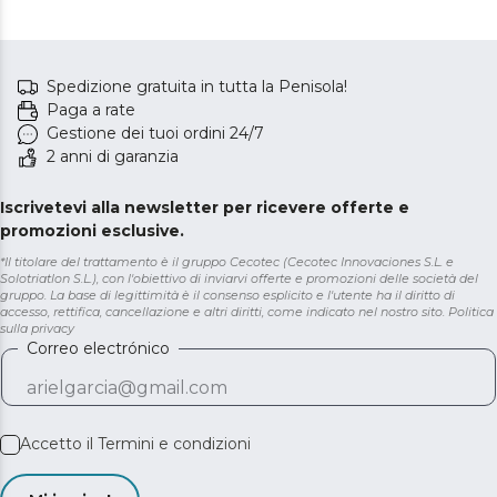
Spedizione gratuita in tutta la Penisola!
Paga a rate
Gestione dei tuoi ordini 24/7
2 anni di garanzia
Iscrivetevi alla newsletter per ricevere offerte e
promozioni esclusive.
*Il titolare del trattamento è il gruppo Cecotec (Cecotec Innovaciones S.L. e
Solotriatlon S.L.), con l'obiettivo di inviarvi offerte e promozioni delle società del
gruppo. La base di legittimità è il consenso esplicito e l'utente ha il diritto di
accesso, rettifica, cancellazione e altri diritti, come indicato nel nostro sito.
Politica
sulla privacy
Correo electrónico
Accetto il
Termini e condizioni