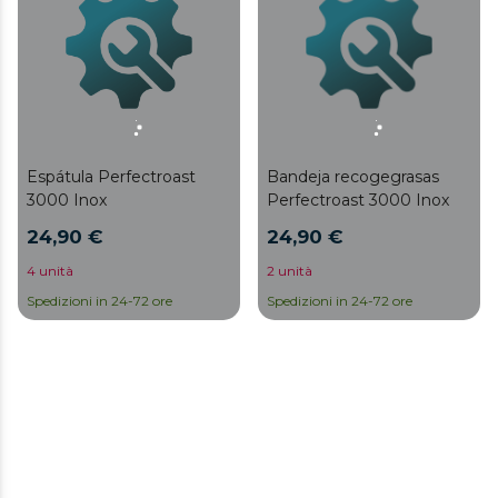
Espátula Perfectroast
Bandeja recogegrasas
3000 Inox
Perfectroast 3000 Inox
24,90 €
24,90 €
4 unità
2 unità
Spedizioni in 24-72 ore
Spedizioni in 24-72 ore