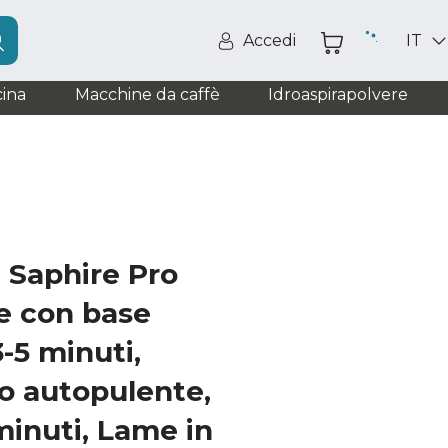
Accedi
IT
ina
Macchine da caffè
Idroaspirapolvere
 Saphire Pro
e con base
-5 minuti,
do autopulente,
minuti, Lame in