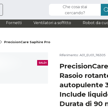
Che cosa stai
cercando?
Fornetti
Ventilatori a soffitto
Robot da cuc
PrecisionCare Saphire Pro
Riferimento: A01_EU01_116305
SALDI
PrecisionCare
Rasoio rotant
autopulente 3
Include liqui
Durata di 90 