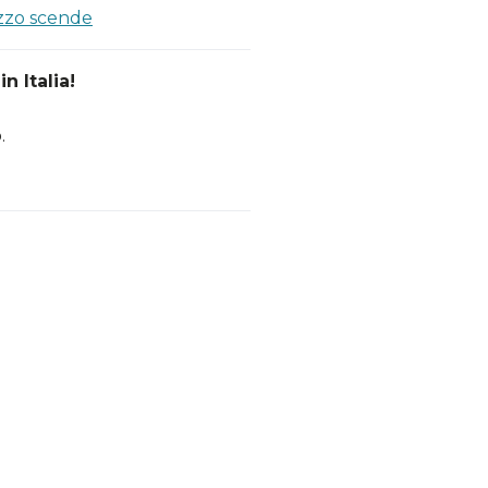
ezzo scende
n Italia!
.