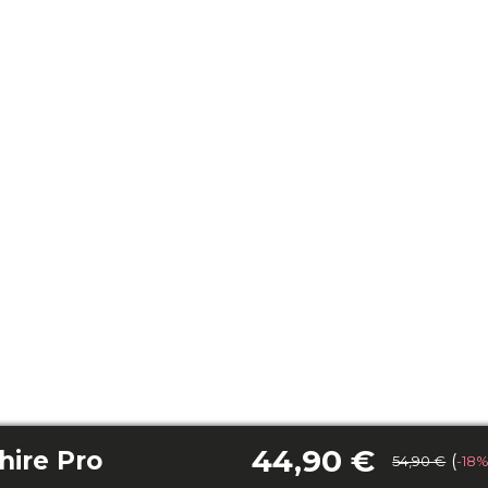
44,90 €
hire Pro
(
54,90 €
-18