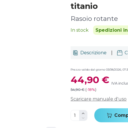
titanio
Rasoio rotante
In stock
Spedizioni i
Descrizione
|
C
Prezzo valido dal giorno 03/08/2026, 07:3
44,90 €
IVA inclu
54,90 €
(
-
18%
)
Scaricare manuale d'uso
Comp