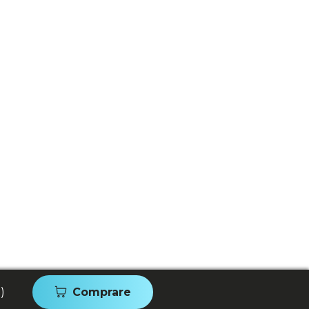
)
Comprare
%