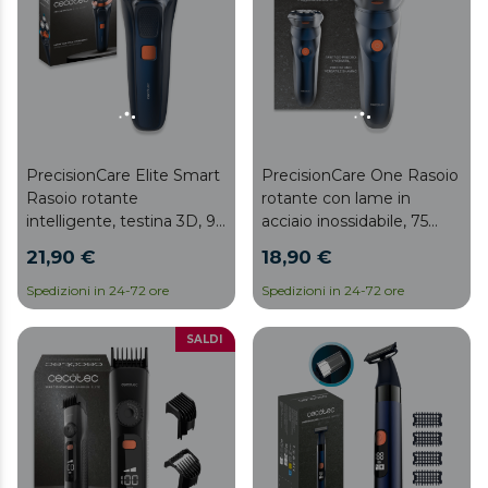
PrecisionCare Elite Smart
PrecisionCare One Rasoio
Rasoio rotante
rotante con lame in
intelligente, testina 3D, 90
acciaio inossidabile, 75
minuti di autonomia,
minuti di autonomia, IPX7,
21,90 €
18,90 €
display
lame autoaffilanti
Spedizioni in 24-72 ore
Spedizioni in 24-72 ore
SALDI