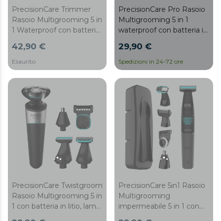
PrecisionCare Trimmer
PrecisionCare Pro Rasoio
Rasoio Multigrooming 5 in
Multigrooming 5 in 1
1 Waterproof con batteria
waterproof con batteria in
agli ioni di litio e lame
litio e lame con
42,90 €
29,90 €
rivestite in titanio.
rivestimento in titanio.
Esaurito
Spedizioni in 24-72 ore
PrecisionCare Twistgroom
PrecisionCare 5in1 Rasoio
Rasoio Multigrooming 5 in
Multigrooming
1 con batteria in litio, lame
impermeabile 5 in 1 con
in acciaio inox e
batteria in litio e lame in