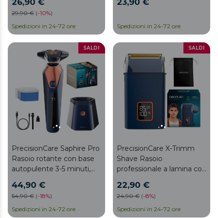
26,90 €
23,90 €
display LED intelligente, 2
29,90 €
(
-
10%
)
velocità, 8500 giri al
minuto, 2 ore di
Spedizioni in 24-72 ore
Spedizioni in 24-72 ore
autonomia, testina
magnetica e rivestimento
SALDI
SALDI
in titanio
PrecisionCare Saphire Pro
PrecisionCare X-Trimm
Rasoio rotante con base
Shave Rasoio
autopulente 3-5 minuti,
professionale a lamina con
Include liquido
corpo in pelle, Motore a
44,90 €
22,90 €
autopulente, Durata di 90
9000 giri al minuto, 3
54,90 €
(
-
18%
)
24,90 €
(
-
8%
)
minuti, Lame in titanio
velocità, lame in titanio
Spedizioni in 24-72 ore
con affilatura a lunga
Spedizioni in 24-72 ore