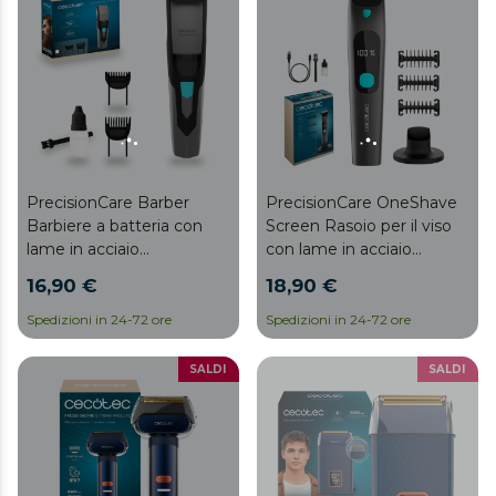
PrecisionCare Barber
PrecisionCare OneShave
Barbiere a batteria con
Screen Rasoio per il viso
lame in acciaio
con lame in acciaio
inossidabile, pettine da 1 a
inossidabile molto affilate,
16,90 €
18,90 €
10 mm e un altro da 11 a
con 3 pettini (1/3/5 mm),
20 mm e un'autonomia di
base di appoggio, durata
Spedizioni in 24-72 ore
Spedizioni in 24-72 ore
1 ora di utilizzo.
della batteria di 1,5 ore e
resistenza IPX7.
SALDI
SALDI