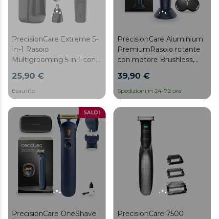
PrecisionCare Extreme 5-
PrecisionCare Aluminium
In-1 Rasoio
PremiumRasoio rotante
Multigrooming 5 in 1 con
con motore Brushless,
batteria in litio, lame in
funzione Turbo, base di
25,90 €
39,90 €
acciaio inox e waterproof.
appoggio, custodia, IPX7
Esaurito
Spedizioni in 24-72 ore
SALDI
PrecisionCare OneShave
PrecisionCare 7500