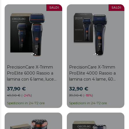
durata, Display a LED con
percentuale di batteria e
SALDI
SALDI
giri al minuto, Autonomia
di 2 ore, Cappuccio
protettivo e custodia da
viaggio
PrecisionCare X-Trimm
PrecisionCare X-Trimm
ProElite 6000 Rasoio a
ProElite 4000 Rasoio a
lamina con 6 lame, luce
lamina con 4 lame, 60
LED, 100 minuti di
minuti di autonomia,
37,90 €
32,90 €
autonomia, ricarica rapida.
ricarica rapida, display,
49,90 €
(
-
24%
)
39,90 €
(
-
18%
)
7500 giri/min
Spedizioni in 24-72 ore
Spedizioni in 24-72 ore