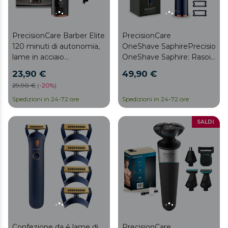
PrecisionCare Barber Elite
PrecisionCare
120 minuti di autonomia,
OneShave SaphirePrecisionC
lame in acciaio
OneShave Saphire: Rasoio
inossidabile, display, 2
con durata di rasatura di
23,90 €
49,90 €
pettini
90 minuti, lame in acciaio
29,90 €
(
-
20%
)
inossidabile, 6 pettini,
Spedizioni in 24-72 ore
display
Spedizioni in 24-72 ore
SALDI
Confezione da 4 lame di
PrecisionCare