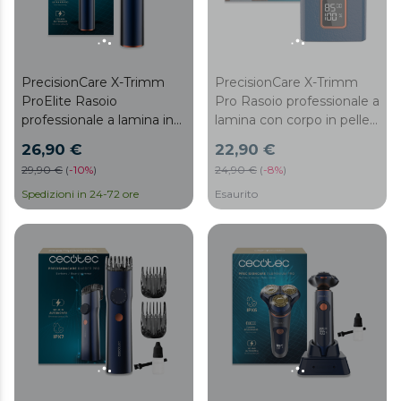
PrecisionCare X-Trimm
PrecisionCare X-Trimm
ProElite Rasoio
Pro Rasoio professionale a
professionale a lamina in
lamina con corpo in pelle,
alluminio: 8500 giri al
Motore a 9000 giri al
26,90 €
22,90 €
minuto, 3 lame in titanio, 2
minuto, 3 velocità, lame in
29,90 €
(
-
10%
)
24,90 €
(
-
8%
)
velocità, batteria da 1300
titanio con affilatura a
mAh (2 ore):
Spedizioni in 24-72 ore
lunga durata, Display a
Esaurito
impermeabile IPX7: ideale
LED con percentuale di
per i viaggi con blocco di
batteria e giri al minuto,
sicurezza
Autonomia di 2 ore,
Cappuccio protettivo