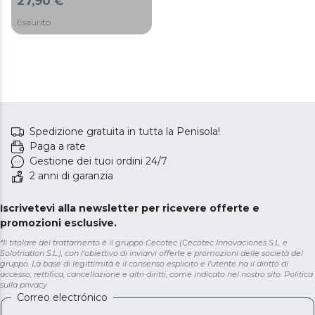
27,90 €
in litio e lame con
rivestimento in titanio.
Esaurito
Spedizione gratuita in tutta la Penisola!
Paga a rate
Gestione dei tuoi ordini 24/7
2 anni di garanzia
Iscrivetevi alla newsletter per ricevere offerte e
promozioni esclusive.
*Il titolare del trattamento è il gruppo Cecotec (Cecotec Innovaciones S.L. e
Solotriatlon S.L.), con l'obiettivo di inviarvi offerte e promozioni delle società del
gruppo. La base di legittimità è il consenso esplicito e l'utente ha il diritto di
accesso, rettifica, cancellazione e altri diritti, come indicato nel nostro sito.
Politica
sulla privacy
Correo electrónico