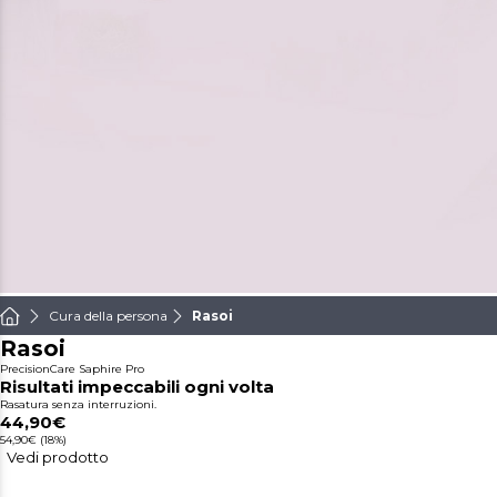
Cura della persona
Rasoi
Rasoi
PrecisionCare Saphire Pro
Risultati impeccabili ogni volta
Rasatura senza interruzioni.
44,90€
54,90€
(18%)
Vedi prodotto