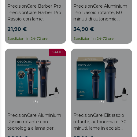
PrecisionCare Barber Pro
PrecisionCare Aluminium
PrecisionCare Barber Pro
Pro Rasoio rotante, 80
Rasoio con lame
minuti di autonomia,
giapponesi in acciaio inox,
Display, Lame in titanio,
21,90 €
34,90 €
Pettini guida regolabili
Base di ricarica
(0,5-20 mm) con rotella di
Spedizioni in 24-72 ore
Spedizioni in 24-72 ore
precisione, Batteria da 90
minuti, Impermeabile
SALDI
IPX7, Blocco da viaggio,
Display LED
PrecisionCare Aluminium
PrecisionCare Elit rasoio
Rasoio rotante con
rotante, autonomia di 70
tecnologia a lama per
minuti, lame in acciaio
capelli lunghi e corti,
inossidabile, IPX6