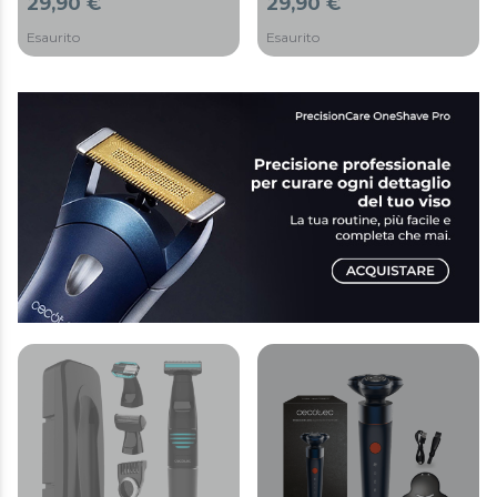
29,90 €
29,90 €
waterproof.
acciaio inox.
Esaurito
Esaurito