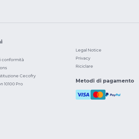
i
Legal Notice
Privacy
i conformità
Riciclare
ions
ituzione Cecofry
Metodi di pagamento
on 10100 Pro