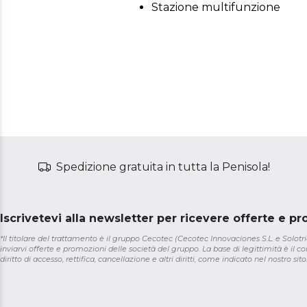
Stazione multifunzione
Spedizione gratuita in tutta la Penisola!
Iscrivetevi alla newsletter per ricevere offerte e p
*Il titolare del trattamento è il gruppo Cecotec (Cecotec Innovaciones S.L. e Solotriat
inviarvi offerte e promozioni delle società del gruppo. La base di legittimità è il con
diritto di accesso, rettifica, cancellazione e altri diritti, come indicato nel nostro sito