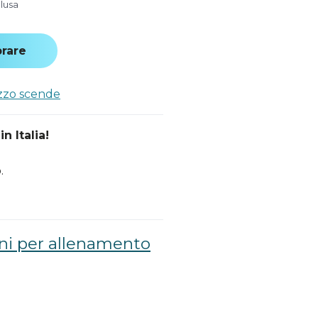
clusa
rare
ezzo scende
n Italia!
.
oni per allenamento