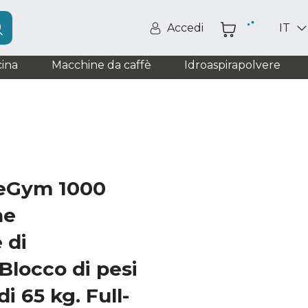
Accedi
IT
ina
Macchine da caffè
Idroaspirapolvere
eGym 1000
ne
 di
Blocco di pesi
di 65 kg. Full-