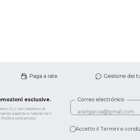
Paga a rate
Gestione dei tu
romozioni esclusive.
Correo electrónico
lon S.L.), con l'obiettivo di
senso esplicito e l'utente ha il
.
Politica sulla privacy
Accetto il
Termini e condiz