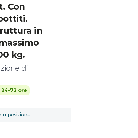
. Con
ottiti.
ruttura in
o massimo
00 kg.
zione di
n 24-72 ore
omposizione