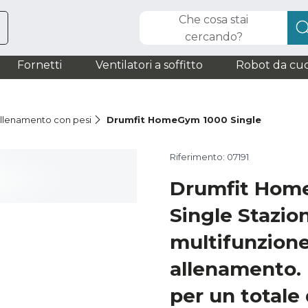
Che cosa stai
cercando?
Fornetti
Ventilatori a soffitto
Robot da cuc
 allenamento con pesi
Drumfit HomeGym 1000 Single
Riferimento: 07191
Drumfit Hom
Single Stazio
multifunzione
allenamento. 
per un totale 