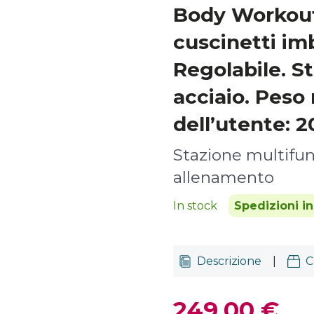
Body Workout
cuscinetti imb
Regolabile. St
acciaio. Pes
dell’utente: 2
Stazione multifun
allenamento
In stock
Spedizioni i
Descrizione
|
C
249,00 €