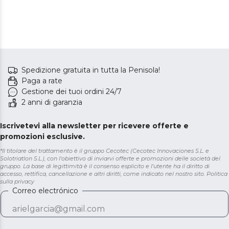
Spedizione gratuita in tutta la Penisola!
Paga a rate
Gestione dei tuoi ordini 24/7
2 anni di garanzia
Iscrivetevi alla newsletter per ricevere offerte e
promozioni esclusive.
*Il titolare del trattamento è il gruppo Cecotec (Cecotec Innovaciones S.L. e
Solotriatlon S.L.), con l'obiettivo di inviarvi offerte e promozioni delle società del
gruppo. La base di legittimità è il consenso esplicito e l'utente ha il diritto di
accesso, rettifica, cancellazione e altri diritti, come indicato nel nostro sito.
Politica
sulla privacy
Correo electrónico