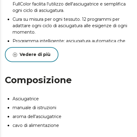
FullColor facilita l'utilizzo dell'asciugatrice e semplifica
ogni ciclo di asciugatura.
Cura su misura per ogni tessuto. 12 programmi per
adattare ogni ciclo di asciugatura alle esigenze di ogni
momento.
Programma intelligente: asciugatura automatica che
utilizza sensori di temperatura e umidità per valutare la
quantità di biancheria e regolare automaticamente il
Vedere di più
tempo di asciugatura. Si spegne automaticamente
quando il bucato è asciutto.
UV Care: Sfrutta la tecnologia della luce ultravioletta per
Composizione
sterilizzare efficacemente la biancheria, garantendo
capi igienizzati e una pulizia superiore.
La rotazione bidirezionale del cestello previene gli
Asciugatrice
aggrovigliamenti e migliora l'asciugatura distribuendo il
manuale di istruzioni
bucato in modo più uniforme durante il ciclo. In questo
modo si ottengono meno rughe e risultati più
aroma dell'asciugatrice
omogenei.
cavo di alimentazione
Dry Shoe Rack: l'asciugatrice è dotata di un supporto