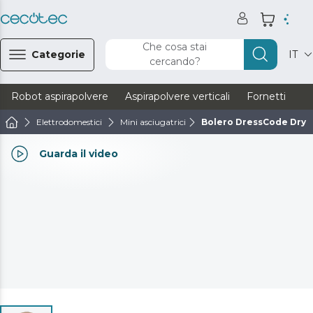
Che cosa stai
Categorie
IT
cercando?
Robot aspirapolvere
Aspirapolvere verticali
Fornetti
Ve
Elettrodomestici
Mini asciugatrici
Bolero DressCode Dry 
Guarda il video