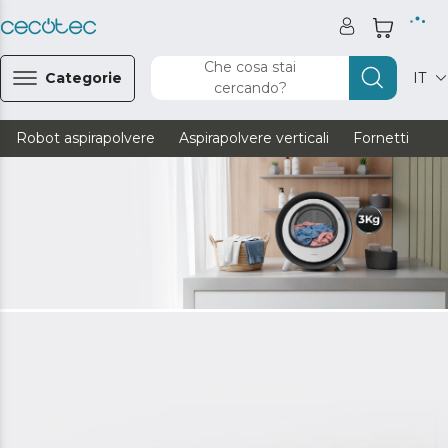
Che cosa stai
Categorie
IT
cercando?
Robot aspirapolvere
Aspirapolvere verticali
Fornetti
Ve