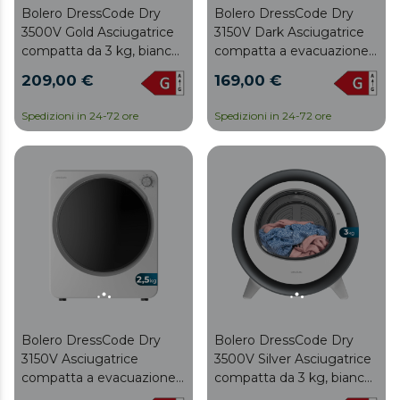
Bolero DressCode Dry
Bolero DressCode Dry
3150V Dark Asciugatrice
3500V Gold Asciugatrice
compatta a evacuazione
compatta da 3 kg, bianca
dark grey da 2,5 kg con
con finitura in oro
169,00 €
209,00 €
950 W, con 4 programmi
cromato, asciugatura
di riscaldamento e 2 di
automatica intelligente e
Spedizioni in 24-72 ore
Spedizioni in 24-72 ore
raffreddamento,
Touch Control, funzione
programma ECO,
UV Care, cestello in
manopola intuitiva,
acciaio inox e rotazione
asciugatura rapida ed
bidirezionale, Dry Shoe
efficiente, ideale per
Rack e Delay Start
piccoli spazi.
Bolero DressCode Dry
Bolero DressCode Dry
3150V Asciugatrice
3500V Silver Asciugatrice
compatta a evacuazione
compatta da 3 kg, bianca
bianca da 2,5 kg con 950
con finitura cromata