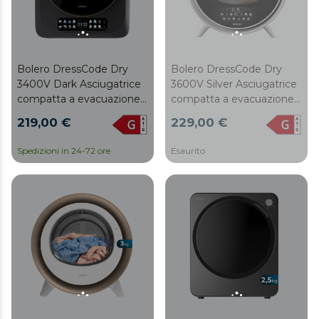
Bolero DressCode Dry
Bolero DressCode Dry
3400V Dark Asciugatrice
3600V Silver Asciugatrice
compatta a evacuazione
compatta a evacuazione
con capacità di 3 kg dark,
bianca con capacità di 3
219,00 €
229,00 €
display FullColor, 8
kg, dettagli cromati grigi,
programmi, asciugatura
display con icone a colori,
Spedizioni in 24-72 ore
Esaurito
automatica intelligente,
12 programmi, asciugatura
cestello in acciaio inox con
automatica, funzione
rotazione bidirezionale,
vapore e UV Care, cestello
funzione UV Care, Dry
in acciaio inox con
Shoe Pro, funzione
rotazione bidirezionale e
antipieghe, Delay Start,
sistema antipieghe Anti-
KidLock e installazione
Wrinkle Motion,
flessibile.
accessorio per scarpe e
funzioni Delay Start,
KidLock, Modalità
Refresh.