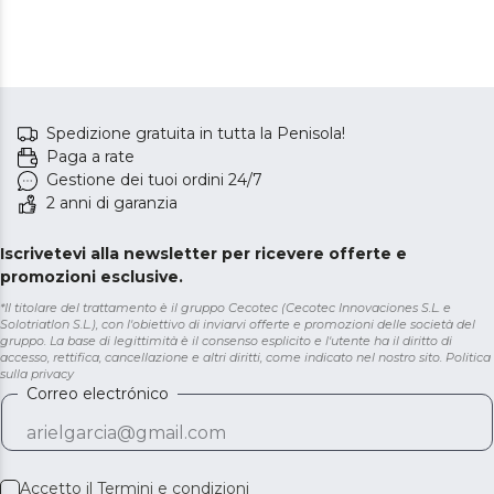
rotazione bidirezionale,
Care, cestello in acciaio
funzione UV Care, Dry
inox con rotazione
Shoe Pro, funzione
bidirezionale, Dry Shoe
antipieghe, Delay Start,
Rack, funzione Delay
KidLock e installazione
Start, KidLock, modalità
Spedizione gratuita in tutta la Penisola!
flessibile.
Refresh.
Paga a rate
Gestione dei tuoi ordini 24/7
2 anni di garanzia
Iscrivetevi alla newsletter per ricevere offerte e
promozioni esclusive.
*Il titolare del trattamento è il gruppo Cecotec (Cecotec Innovaciones S.L. e
Solotriatlon S.L.), con l'obiettivo di inviarvi offerte e promozioni delle società del
gruppo. La base di legittimità è il consenso esplicito e l'utente ha il diritto di
accesso, rettifica, cancellazione e altri diritti, come indicato nel nostro sito.
Politica
sulla privacy
Correo electrónico
Accetto il
Termini e condizioni