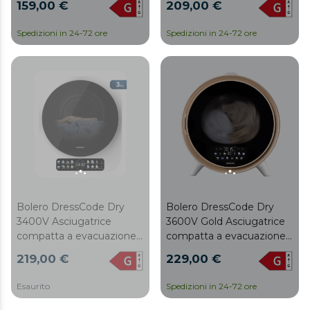
159,00 €
209,00 €
W, con 4 programmi di
grigia, asciugatura
riscaldamento e 2 di
automatica intelligente e
Spedizioni in 24-72 ore
Spedizioni in 24-72 ore
raffreddamento,
Touch Control, funzione
programma ECO,
UV Care, cestello in
manopola intuitiva,
acciaio inox e rotazione
asciugatura rapida ed
bidirezionale, Dry Shoe
efficiente, ideale per
Rack e Delay Start
piccoli spazi.
Bolero DressCode Dry
Bolero DressCode Dry
3400V Asciugatrice
3600V Gold Asciugatrice
compatta a evacuazione
compatta a evacuazione
con capacità di 3 kg
bianca con capacità di 3
219,00 €
229,00 €
bianca, display FullColor, 8
kg, dettagli cromati oro,
programmi, asciugatura
display FullColor, 12
Esaurito
Spedizioni in 24-72 ore
automatica intelligente,
programmi, asciugatura
cestello in acciaio inox con
automatica, funzione UV