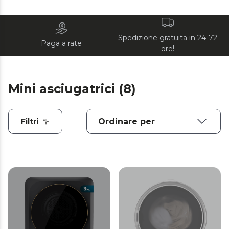
Spedizione gratuita in 24-72
Paga a rate
ore!
Mini asciugatrici (8)
Filtri