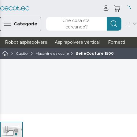
Che cosa stai
Categorie
IT
cercando?
Robot aspirapolvere
Aspirapolvere verticali
Fornetti
Ve
Cucito
Macchine da cucire
BelleCouture 1500