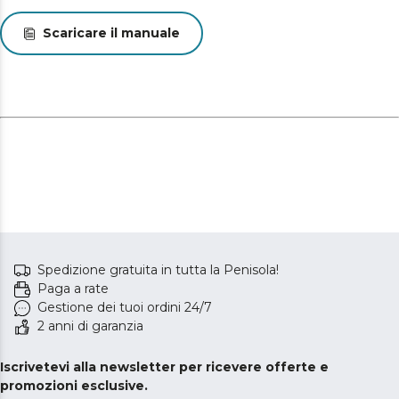
Braccio libero e spazio di conservazione: il design a
Scaricare il manuale
braccio libero consente di cucire facilmente maniche,
polsini e orli dei pantaloni, mentre lo spazio di
conservazione integrato permette di tenere in ordine
bobine, aghi e altri accessori.
Portatile e compatta: progettata per essere facilmente
trasportabile, questa macchina da cucire è leggera e
compatta, con una maniglia incorporata che la rende
facile da trasportare e riporre ovunque.
Versatilità dei punti: offre un'ampia gamma di opzioni di
cucitura, tra cui il punto dritto in 6 varianti, il punto
elastico e il punto zig zag, oltre alla funzione di punto
indietro per rinforzare i punti e garantire la durata dei
Spedizione gratuita in tutta la Penisola!
tuoi lavori di cucito.
Paga a rate
Gestione dei tuoi ordini 24/7
2 anni di garanzia
Iscrivetevi alla newsletter per ricevere offerte e
promozioni esclusive.