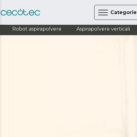
Categorie
Cucito
Macchine da cucire
Robot aspirapolvere
Aspirapolvere verticali