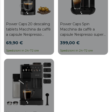
Power Caps 20 descaling
Power Caps Spin
tablets Macchina da caffè
Macchina da caffè a
a capsule Nespresso
capsule Nespresso super
super compatta.
compatta con
69,90 €
399,00 €
vaporizzatore.
Spedizioni in 24-72 ore
Spedizioni in 24-72 ore