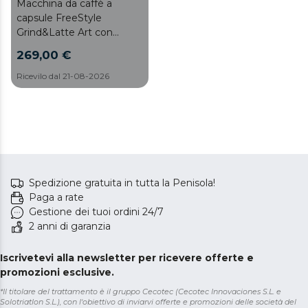
Macchina da caffè a
capsule FreeStyle
Grind&Latte Art con
macinacaffè e serbatoio
269,00 €
per il latte.
Ricevilo dal 21-08-2026
Spedizione gratuita in tutta la Penisola!
Paga a rate
Gestione dei tuoi ordini 24/7
2 anni di garanzia
Iscrivetevi alla newsletter per ricevere offerte e
promozioni esclusive.
*Il titolare del trattamento è il gruppo Cecotec (Cecotec Innovaciones S.L. e
Solotriatlon S.L.), con l'obiettivo di inviarvi offerte e promozioni delle società del