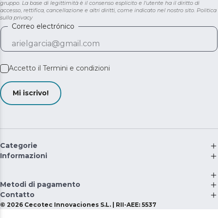
gruppo. La base di legittimità è il consenso esplicito e l'utente ha il diritto di
accesso, rettifica, cancellazione e altri diritti, come indicato nel nostro sito.
Politica
sulla privacy
Correo electrónico
Accetto il
Termini e condizioni
Mi iscrivo!
Categorie
Informazioni
Metodi di pagamento
Contatto
©
2026
Cecotec Innovaciones S.L. | RII-AEE: 5537