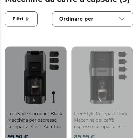
Filtri
FreeStyle Compact Dark
FreeStyle Compact Black
Macchina del caffè
Macchina per espresso
espresso compatta, 4 in 1.
compatta, 4 in 1. Adatta
Adatta per caffè
per caffè macinato è
89,99 €
99,90 €