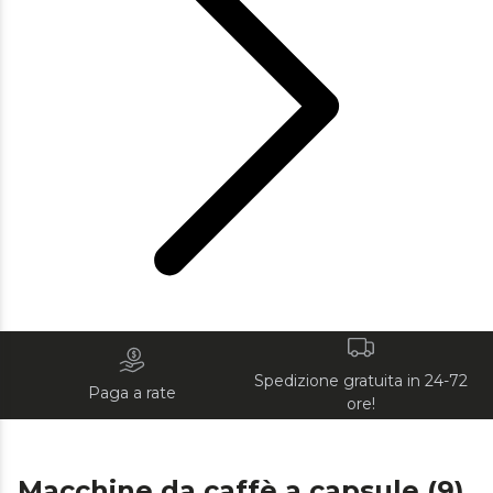
Spedizione gratuita in 24-72
Paga a rate
ore!
Macchine da caffè a capsule (9)