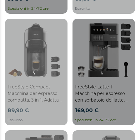
macinato, Dolce Gusto,
capule.
Nespresso e Senseo.
Esaurito
Spedizioni in 24-72 ore
FreeStyle Compact
FreeStyle Latte T
Macchina per espresso
Macchina per espresso
compatta, 3 in 1. Adatta
con serbatoio del latte,
per caffè macinato, Dolce
compatta, 4 in 1. Adatta
89,90 €
169,00 €
Gusto e Nespresso.
per caffè macinato, Dolce
Gusto, Nespresso e K-fee.
Esaurito
Spedizioni in 24-72 ore