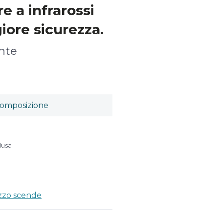
e a infrarossi
ore sicurezza.
nte
omposizione
lusa
ezzo scende