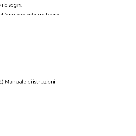
i bisogni.
dall’app con solo un tocco.
ttere fiducia al tuo animale
el contenitore dei rifiuti, potrai
2) Manuale di istruzioni