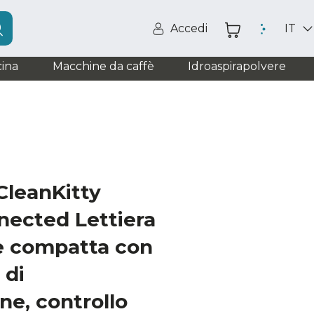
Accedi
IT
ina
Macchine da caffè
Idroaspirapolvere
leanKitty
ected Lettiera
e compatta con
 di
ne, controllo