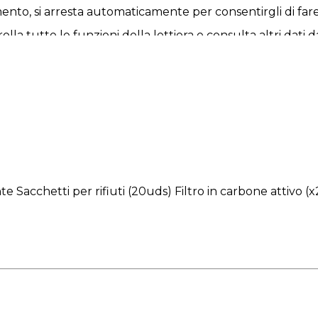
nto, si arresta automaticamente per consentirgli di fare 
lla tutte le funzioni della lettiera e consulta altri dati 
o. Funzionamento silenzioso per non spaventare e trasme
blema per 15 giorni. Grazie alla grande capacità di 9 litri d
15 giorni.
te Sacchetti per rifiuti (20uds) Filtro in carbone attivo (x