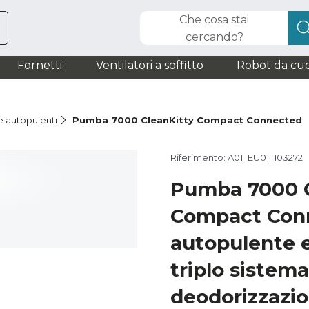
Che cosa stai
cercando?
Fornetti
Ventilatori a soffitto
Robot da cuc
e autopulenti
Pumba 7000 CleanKitty Compact Connected
Riferimento: A01_EU01_103272
Pumba 7000 C
Compact Conn
autopulente 
triplo sistema
deodorizzazio