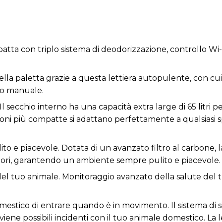
tta con triplo sistema di deodorizzazione, controllo Wi-F
ella paletta grazie a questa lettiera autopulente, con cui 
 o manuale.
Il secchio interno ha una capacità extra large di 65 litri 
ioni più compatte si adattano perfettamente a qualsiasi sp
 e piacevole. Dotata di un avanzato filtro al carbone, la
dori, garantendo un ambiente sempre pulito e piacevole.
 del tuo animale. Monitoraggio avanzato della salute del 
estico di entrare quando è in movimento. Il sistema di si
ene possibili incidenti con il tuo animale domestico. La le