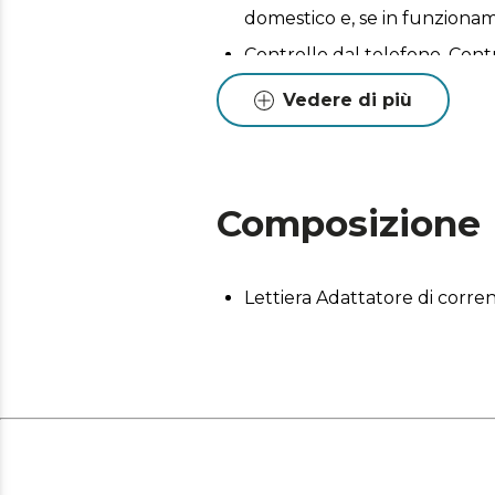
domestico e, se in funzioname
Controllo dal telefono. Contro
Senza rumori, senza disturb
Vedere di più
domestico.
La pulizia non sarà più un pro
dimenticarti della pulizia per 
Composizione
Lettiera Adattatore di corren