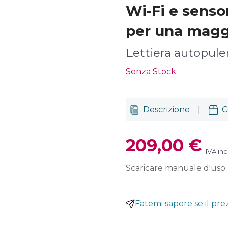
Wi-Fi e sensor
per una maggi
Lettiera autopule
Senza Stock
Descrizione
|
C
209,00 €
IVA inc
Scaricare manuale d'uso
Fatemi sapere se il pr