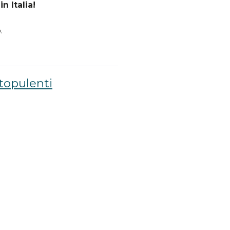
n Italia!
.
topulenti