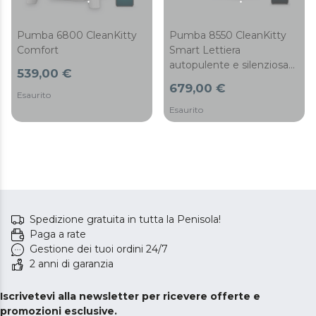
Pumba 8550 CleanKitty
Pumba 6800 CleanKitty
Smart Lettiera
Comfort
autopulente e silenziosa
539,00 €
con triplo sistema di
679,00 €
deodorizzazione, controllo
Esaurito
Wi-Fi e sensore a infrarossi
Esaurito
per una maggiore
sicurezza.
Spedizione gratuita in tutta la Penisola!
Paga a rate
Gestione dei tuoi ordini 24/7
2 anni di garanzia
Iscrivetevi alla newsletter per ricevere offerte e
promozioni esclusive.