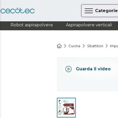
Categorie
Robot aspirapolvere
Aspirapolvere verticali
Cucina
Sbattitori
Impa
Guarda il video