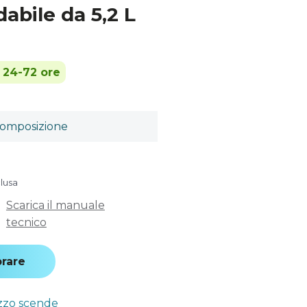
dabile da 5,2 L
n 24-72 ore
omposizione
clusa
Scarica il manuale
tecnico
rare
ezzo scende