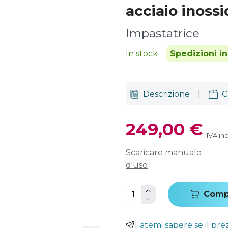
acciaio inossi
Impastatrice
In stock
Spedizioni i
Descrizione
|
C
249,00 €
IVA in
Scaricare manuale
d'uso
Comp
Fatemi sapere se il pr