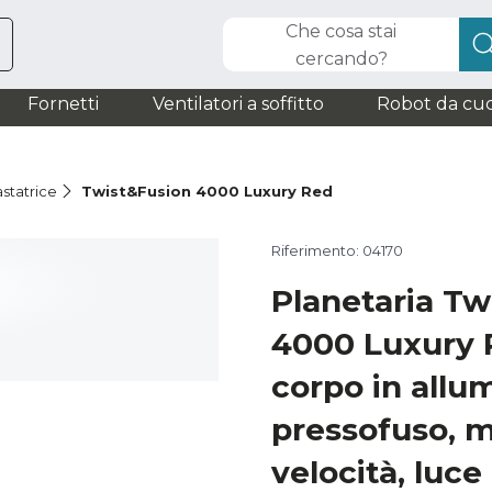
Che cosa stai
cercando?
Fornetti
Ventilatori a soffitto
Robot da cuc
statrice
Twist&Fusion 4000 Luxury Red
Riferimento: 04170
Planetaria Tw
4000 Luxury 
corpo in allu
pressofuso, m
velocità, luce