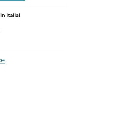
n Italia!
.
ce