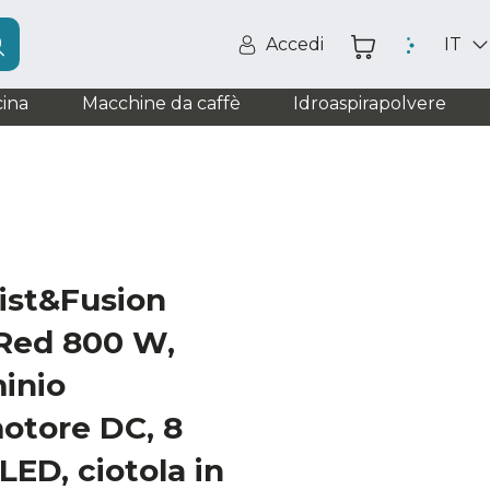
Accedi
IT
ina
Macchine da caffè
Idroaspirapolvere
ist&Fusion
Red 800 W,
minio
otore DC, 8
 LED, ciotola in