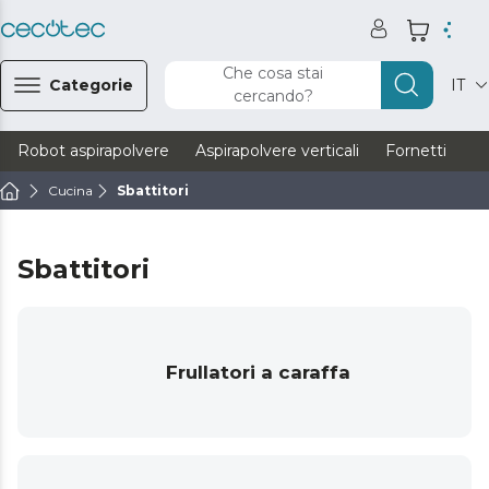
Che cosa stai
Categorie
IT
cercando?
Robot aspirapolvere
Aspirapolvere verticali
Fornetti
Ve
Cucina
Sbattitori
Sbattitori
Frullatori a caraffa