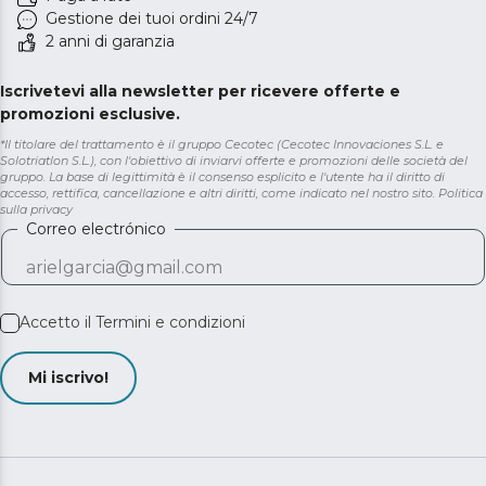
Gestione dei tuoi ordini 24/7
2 anni di garanzia
Iscrivetevi alla newsletter per ricevere offerte e
promozioni esclusive.
*Il titolare del trattamento è il gruppo Cecotec (Cecotec Innovaciones S.L. e
Solotriatlon S.L.), con l'obiettivo di inviarvi offerte e promozioni delle società del
gruppo. La base di legittimità è il consenso esplicito e l'utente ha il diritto di
accesso, rettifica, cancellazione e altri diritti, come indicato nel nostro sito.
Politica
sulla privacy
Correo electrónico
Accetto il
Termini e condizioni
Mi iscrivo!