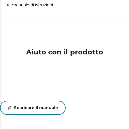
accurata in pochi secondi
manuale di istruzioni
Stile moderno con corpo resistente in plastica. Design
robusto ed ergonomico, progettato per resistere ai
ritmi quotidiani senza compromettere lo stile.
Flusso d'aria ottimizzato per prestazioni di lunga durata.
Il suo design interno impedisce il surriscaldamento,
proteggendo i componenti e garantendo una
maggiore durata.
Aiuto con il prodotto
Scaricare il manuale