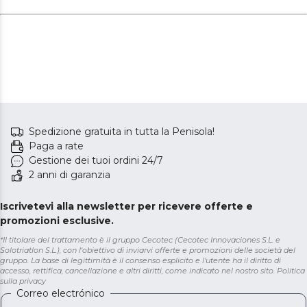
Spedizione gratuita in tutta la Penisola!
Paga a rate
Gestione dei tuoi ordini 24/7
2 anni di garanzia
Iscrivetevi alla newsletter per ricevere offerte e
promozioni esclusive.
*Il titolare del trattamento è il gruppo Cecotec (Cecotec Innovaciones S.L. e
Solotriatlon S.L.), con l'obiettivo di inviarvi offerte e promozioni delle società del
gruppo. La base di legittimità è il consenso esplicito e l'utente ha il diritto di
accesso, rettifica, cancellazione e altri diritti, come indicato nel nostro sito.
Politica
sulla privacy
Correo electrónico