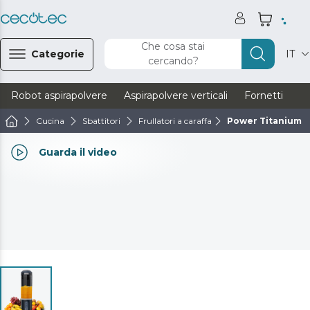
Che cosa stai
Categorie
IT
cercando?
Robot aspirapolvere
Aspirapolvere verticali
Fornetti
Ve
Cucina
Sbattitori
Frullatori a caraffa
Power Titanium 
Guarda il video