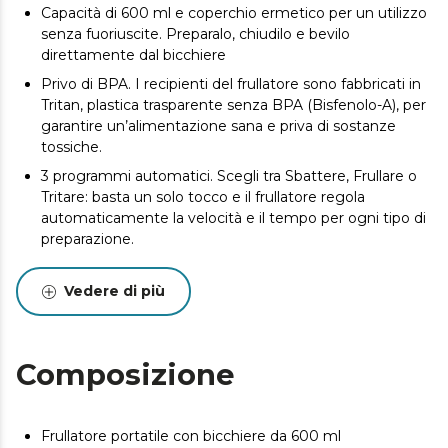
Capacità di 600 ml e coperchio ermetico per un utilizzo
senza fuoriuscite. Preparalo, chiudilo e bevilo
direttamente dal bicchiere
Privo di BPA. I recipienti del frullatore sono fabbricati in
Tritan, plastica trasparente senza BPA (Bisfenolo-A), per
garantire un’alimentazione sana e priva di sostanze
tossiche.
3 programmi automatici. Scegli tra Sbattere, Frullare o
Tritare: basta un solo tocco e il frullatore regola
automaticamente la velocità e il tempo per ogni tipo di
preparazione.
Tecnologia anti-accumulo. La forma unica del bicchiere
e delle lame guida gli ingredienti verso l'alto, evitando
Vedere di più
che rimangano intrappolati al di sotto e garantendo una
consistenza uniforme.
Ricarica rapida e comoda con porta USB tipo C.
Composizione
Ricaricalo facilmente per averlo sempre pronto all'uso.
Smontabile e facile da pulire. Il bicchiere e le lame si
separano dal corpo principale per una pulizia rapida e
Frullatore portatile con bicchiere da 600 ml