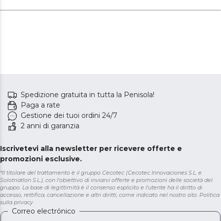
Spedizione gratuita in tutta la Penisola!
Paga a rate
Gestione dei tuoi ordini 24/7
2 anni di garanzia
Iscrivetevi alla newsletter per ricevere offerte e
promozioni esclusive.
*Il titolare del trattamento è il gruppo Cecotec (Cecotec Innovaciones S.L. e
Solotriatlon S.L.), con l'obiettivo di inviarvi offerte e promozioni delle società del
gruppo. La base di legittimità è il consenso esplicito e l'utente ha il diritto di
accesso, rettifica, cancellazione e altri diritti, come indicato nel nostro sito.
Politica
sulla privacy
Correo electrónico