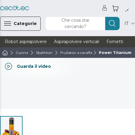
Che cosa stai
Categorie
IT
cercando?
Robot aspirapolvere
Aspirapolvere verticali
Fornetti
Ve
Cucina
Sbattitori
Frullatori a caraffa
Power Titanium 
Guarda il video