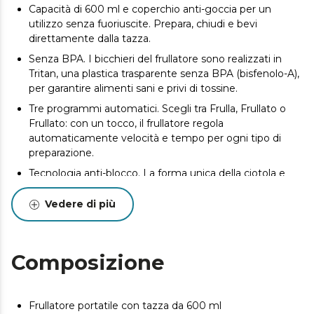
Capacità di 600 ml e coperchio anti-goccia per un
utilizzo senza fuoriuscite. Prepara, chiudi e bevi
direttamente dalla tazza.
Senza BPA. I bicchieri del frullatore sono realizzati in
Tritan, una plastica trasparente senza BPA (bisfenolo-A),
per garantire alimenti sani e privi di tossine.
Tre programmi automatici. Scegli tra Frulla, Frullato o
Frullato: con un tocco, il frullatore regola
automaticamente velocità e tempo per ogni tipo di
preparazione.
Tecnologia anti-blocco. La forma unica della ciotola e
delle lame guida gli ingredienti verso l'alto, impedendo
loro di rimanere intrappolati sotto e garantendo una
Vedere di più
consistenza uniforme.
Ricarica rapida e comoda con porta USB Type-C.
Ricaricalo facilmente, sempre pronto quando ti serve.
Composizione
Rimovibile e facile da pulire. Il contenitore e le lame si
separano dal corpo principale per una pulizia rapida e
accurata in pochi secondi.
Frullatore portatile con tazza da 600 ml