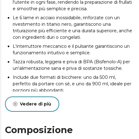
l'utente in ogni fase, rendendo la preparazione di frullati
e smoothie più semplice e precisa.
Le 6 lame in acciaio inossidabile, rinforzate con un
rivestimento in titanio nero, garantiscono una
triturazione più efficiente e una durata superiore, anche
con ingredienti duri o congelati.
L'interruttore meccanico e il pulsante garantiscono un
funzionamento intuitivo e semplice.
Tazza robusta, leggera e priva di BPA (Bisfenolo-A) per
un'alimentazione sana e priva di sostanze tossiche.
Include due formati di bicchiere: uno da 500 ml,
perfetto da portare con sé, e uno da 900 ml, ideale per
porzioni più abbondanti.
Coperchi per ogni occasione. Include un coperchio per
Vedere di più
bere direttamente dal bicchiere e un coperchio
ermetico per mantenere sempre fresche le tue
preparazioni.
Composizione
Pratico, potente e portatile: il frullatore ideale per chi
vuole preparare frullati, shake e bevande naturali in tutta