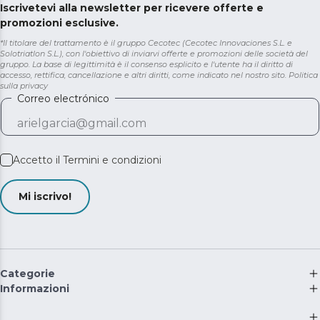
Iscrivetevi alla newsletter per ricevere offerte e
promozioni esclusive.
*Il titolare del trattamento è il gruppo Cecotec (Cecotec Innovaciones S.L. e
Solotriatlon S.L.), con l'obiettivo di inviarvi offerte e promozioni delle società del
gruppo. La base di legittimità è il consenso esplicito e l'utente ha il diritto di
accesso, rettifica, cancellazione e altri diritti, come indicato nel nostro sito.
Politica
sulla privacy
Correo electrónico
Accetto il
Termini e condizioni
Mi iscrivo!
Categorie
Informazioni