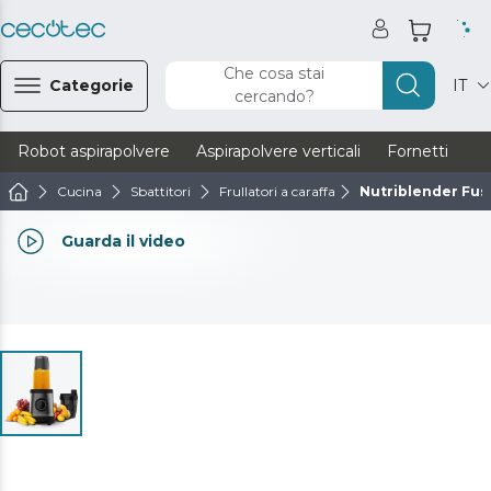
Che cosa stai
Categorie
IT
cercando?
Robot aspirapolvere
Aspirapolvere verticali
Fornetti
Ve
Cucina
Sbattitori
Frullatori a caraffa
Nutriblender Fus
Guarda il video