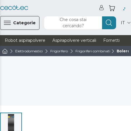
Che cosa stai
Categorie
IT
cercando?
Robot aspirapolvere
Aspirapolvere verticali
Fornetti
Ve
Elettrodomestici
Frigorifero
Frigoriferi combinati
Bolero