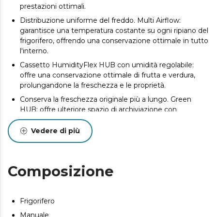
prestazioni ottimali.
Distribuzione uniforme del freddo. Multi Airflow:
garantisce una temperatura costante su ogni ripiano del
frigorifero, offrendo una conservazione ottimale in tutto
l'interno.
Cassetto HumidityFlex HUB con umidità regolabile:
offre una conservazione ottimale di frutta e verdura,
prolungandone la freschezza e le proprietà.
Conserva la freschezza originale più a lungo. Green
HUB: offre ulteriore spazio di archiviazione con
ventilazione ottimizzata. Ideale per prodotti più
durevoli, in quanto si integra perfettamente con il
Vedere di più
cassetto HumidityFlex.
Raffreddamento istantaneo. Raffreddamento rapido:
raffreddamento rapido che preserva le proprietà
Composizione
nutrizionali degli alimenti appena aggiunti.
Adatta l'apertura alle tue esigenze. Porta Reversibile:
consente di adattare il senso di apertura della porta in
Frigorifero
base alle tue esigenze e a quelle del tuo spazio.
Manuale