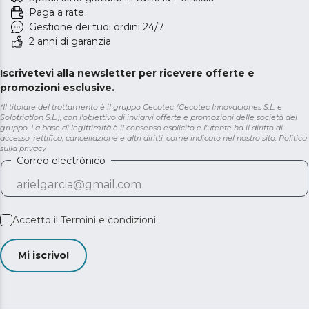
Paga a rate
Gestione dei tuoi ordini 24/7
2 anni di garanzia
Iscrivetevi alla newsletter per ricevere offerte e
promozioni esclusive.
*Il titolare del trattamento è il gruppo Cecotec (Cecotec Innovaciones S.L. e
Solotriatlon S.L.), con l'obiettivo di inviarvi offerte e promozioni delle società del
gruppo. La base di legittimità è il consenso esplicito e l'utente ha il diritto di
accesso, rettifica, cancellazione e altri diritti, come indicato nel nostro sito.
Politica
sulla privacy
Correo electrónico
Accetto il
Termini e condizioni
Mi iscrivo!