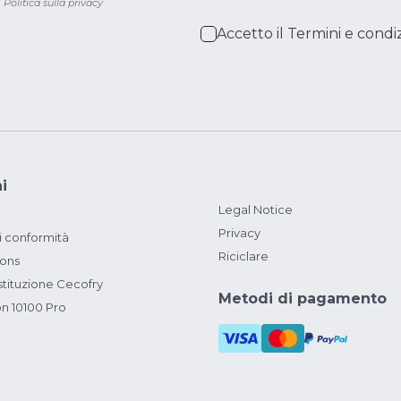
.
Politica sulla privacy
Accetto il
Termini e condiz
i
Legal Notice
Privacy
i conformità
Riciclare
ions
ituzione Cecofry
Metodi di pagamento
on 10100 Pro