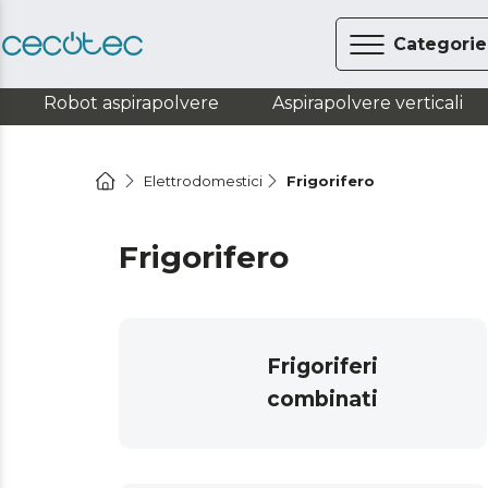
Categorie
Robot aspirapolvere
Aspirapolvere verticali
Elettrodomestici
Frigorifero
Frigorifero
Frigoriferi
combinati