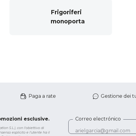
Frigoriferi
monoporta
Paga a rate
Gestione dei tu
romozioni esclusive.
Correo electrónico
lon S.L.), con l'obiettivo di
senso esplicito e l'utente ha il