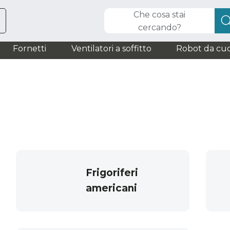
Che cosa stai
cercando?
Fornetti
Ventilatori a soffitto
Robot da cuc
Frigoriferi
americani