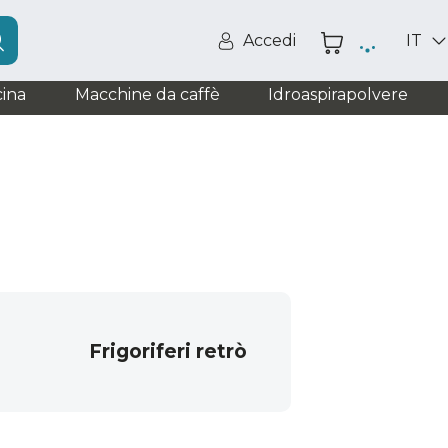
Accedi
IT
ina
Macchine da caffè
Idroaspirapolvere
Frigoriferi retrò