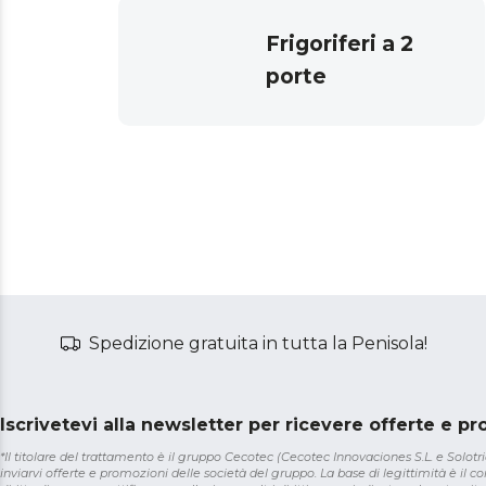
Frigoriferi a 2
porte
Spedizione gratuita in tutta la Penisola!
Iscrivetevi alla newsletter per ricevere offerte e p
*Il titolare del trattamento è il gruppo Cecotec (Cecotec Innovaciones S.L. e Solotriat
inviarvi offerte e promozioni delle società del gruppo. La base di legittimità è il con