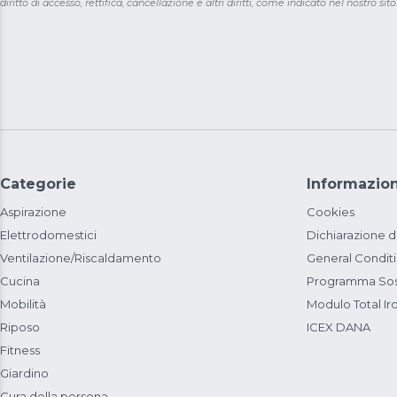
diritto di accesso, rettifica, cancellazione e altri diritti, come indicato nel nostro sito
Categorie
Informazion
Aspirazione
Cookies
Elettrodomestici
Dichiarazione d
Ventilazione/Riscaldamento
General Condit
Cucina
Programma Sost
Mobilità
Modulo Total Ir
Riposo
ICEX DANA
Fitness
Giardino
Cura della persona