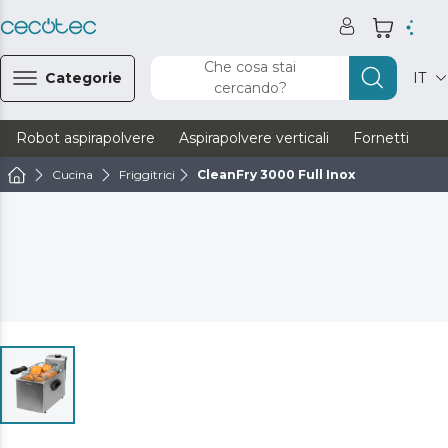
Che cosa stai
Categorie
IT
cercando?
Robot aspirapolvere
Aspirapolvere verticali
Fornetti
Ve
Cucina
Friggitrici
CleanFry 3000 Full Inox