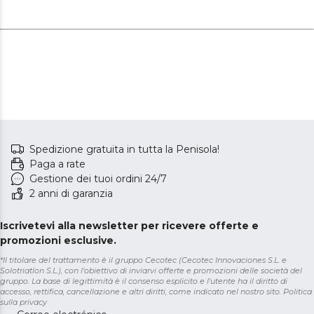
Spedizione gratuita in tutta la Penisola!
Paga a rate
Gestione dei tuoi ordini 24/7
2 anni di garanzia
Iscrivetevi alla newsletter per ricevere offerte e
promozioni esclusive.
*Il titolare del trattamento è il gruppo Cecotec (Cecotec Innovaciones S.L. e
Solotriatlon S.L.), con l'obiettivo di inviarvi offerte e promozioni delle società del
gruppo. La base di legittimità è il consenso esplicito e l'utente ha il diritto di
accesso, rettifica, cancellazione e altri diritti, come indicato nel nostro sito.
Politica
sulla privacy