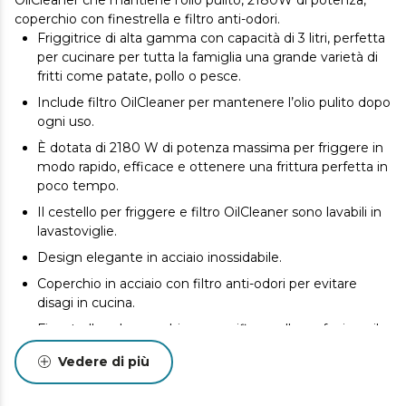
coperchio con finestrella e filtro anti-odori.
Friggitrice di alta gamma con capacità di 3 litri, perfetta
per cucinare per tutta la famiglia una grande varietà di
fritti come patate, pollo o pesce.
Include filtro OilCleaner per mantenere l’olio pulito dopo
ogni uso.
È dotata di 2180 W di potenza massima per friggere in
modo rapido, efficace e ottenere una frittura perfetta in
poco tempo.
Il cestello per friggere e filtro OilCleaner sono lavabili in
lavastoviglie.
Design elegante in acciaio inossidabile.
Coperchio in acciaio con filtro anti-odori per evitare
disagi in cucina.
Finestrella sul coperchio per verificare alla perfezione il
processo di frittura.
Vedere di più
Temperatura regolabile fino a 190 ºC per ottenere i
migliori risultati nelle tue elaborazioni.