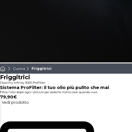
Cucina
Friggitrici
Friggitrici
CleanFry Infinity 3000 ProFilter
Sistema ProFilter: il tuo olio più pulito che mai
Filtra l'olio dopo ogni utilizzo per poterlo riutilizzare quando vuoi.
79,90€
Vedi prodotto