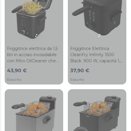
Friggitrice elettrica da 1,5
Friggitrice Elettrica
litri in acciaio inossidabile
CleanFry Infinity 1500
con filtro OilCleaner che
Black. 900 W, capacità 1,5
mantiene l’olio pulito,
L, filtro OilCleaner,
43,90 €
37,90 €
vaschetta estraibile, 900
rivestimento
W di potenza, coperchio
antiaderente, coperchio
Esaurito
Esaurito
con finestrella e filtro anti-
con filtro e finestra di
odori. Corpo e coperchio
controllo, laccato nero
in nero laccato.