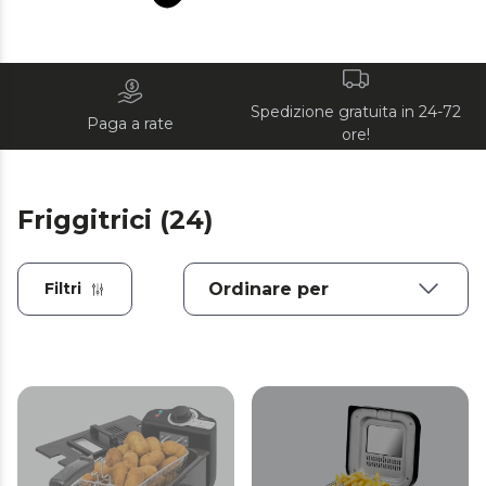
Spedizione gratuita in 24-72
Paga a rate
ore!
Friggitrici (24)
Filtri