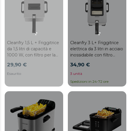
odori. CleanFry 3 L Full
Inox.
Cleanfry 1,5 L + Friggitrice
Cleanfry 3 L+ Friggitrice
da 1,5 litri di capacità e
elettrica da 3 litri in acciaio
1000 W, con filtro per la
inossidabile con filtro
pulizia dell’olio.
OilClean che mantiene
29,90 €
34,90 €
l’olio pulito, 2000 W di
potenza, coperchio con
Esaurito
3 unità
finestrella e filtro anti-
Spedizioni in 24-72 ore
odori.