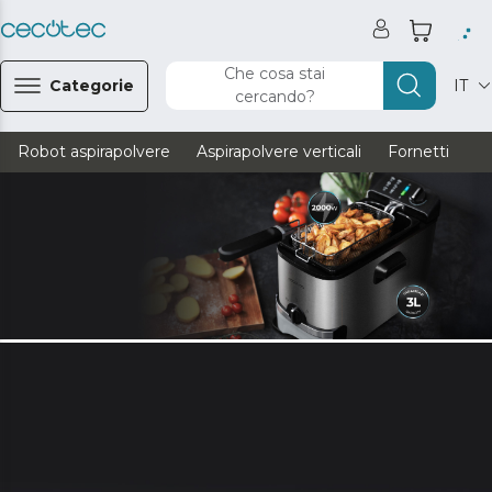
Che cosa stai
Categorie
IT
cercando?
Robot aspirapolvere
Aspirapolvere verticali
Fornetti
Ve