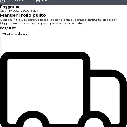
Friggitrici
Cleanfry Luxury 3000 Black
Mantieni l'olio pulito
Grazie al filtro OilCleaner, è possibile ottenere un olio privo di impurità, ideale per
friggere senza mescolare i sapori e per prolungarne la durata.
69,90€
Vedi prodotto