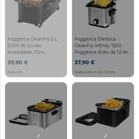
Friggitrice CleanFry 3 L
Friggitrice Elettrica
2000 W, acciaio
CleanFry Infinity 1500.
inossidabile, filtro
Friggitrice d’olio da 1,5 litri
OilCleaner per mantenere
di capacità, 9000 W, filtro
39,90 €
37,90 €
l’olio pulito, laccata in nero
OilCleaner, recipiente
e 3 litri di capacità.
antiaderente, coperchio
Esaurito
Spedizioni in 24-72 ore
Coperchio con finestrella
con filtro, finestrella di
e filtro antiodori
controllo.