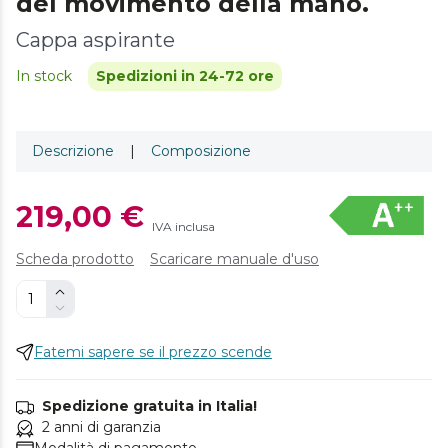
del movimento della mano.
Cappa aspirante
In stock
Spedizioni in 24-72 ore
Descrizione
|
Composizione
219,00 €
IVA inclusa
Scheda prodotto
Scaricare manuale d'uso
Fatemi sapere se il prezzo scende
Spedizione gratuita in Italia!
2 anni di garanzia
Modalità di pagamento.