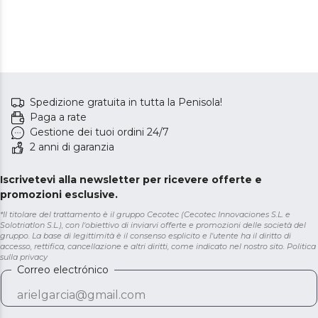
Spedizione gratuita in tutta la Penisola!
Paga a rate
Gestione dei tuoi ordini 24/7
2 anni di garanzia
Iscrivetevi alla newsletter per ricevere offerte e
promozioni esclusive.
*Il titolare del trattamento è il gruppo Cecotec (Cecotec Innovaciones S.L. e
Solotriatlon S.L.), con l'obiettivo di inviarvi offerte e promozioni delle società del
gruppo. La base di legittimità è il consenso esplicito e l'utente ha il diritto di
accesso, rettifica, cancellazione e altri diritti, come indicato nel nostro sito.
Politica
sulla privacy
Correo electrónico