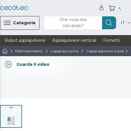
Che cosa stai
Categorie
IT
cercando?
Robot aspirapolvere
Aspirapolvere verticali
Fornetti
Ve
Elettrodomestici
Cappe da cucina
Cappe aspiranti a isola
Guarda il video