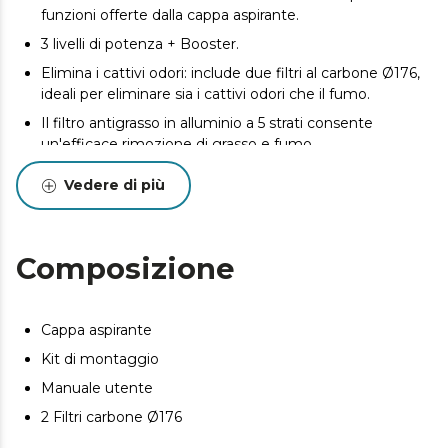
funzioni offerte dalla cappa aspirante.
3 livelli di potenza + Booster.
Elimina i cattivi odori: include due filtri al carbone Ø176,
ideali per eliminare sia i cattivi odori che il fumo.
Il filtro antigrasso in alluminio a 5 strati consente
un'efficace rimozione di grasso e fumo.
Illuminazione a LED.
Vedere di più
Controllo del movimento delle mani: la campana può
essere controllata tramite i gesti delle mani.
Funzione ritardo: non preoccuparti di spegnere il
Composizione
campanello.
Cappa aspirante
Kit di montaggio
Manuale utente
2 Filtri carbone Ø176