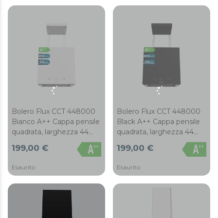
Booster, luce, filtro al
Booster, luce, filtro al
carbone, Funzione di
carbone, Funzione di
controllo e ritardo del
controllo e ritardo del
movimento della mano.
movimento della mano.
Bolero Flux CCT 448000
Bolero Flux CCT 448000
Bianco A++ Cappa pensile
Black A++ Cappa pensile
quadrata, larghezza 44
quadrata, larghezza 44
cm, finitura bianca,
cm, finitura nera,
199,00 €
199,00 €
aspirazione 800 m3/h,
aspirazione 800 m3/h,
motore 210 W, classe A++,
motore 210 W, classe A++,
Esaurito
Esaurito
touch control, 3 livelli di
touch control, 3 livelli di
potenza, Booster, luce,
potenza, Booster, luce,
filtro al carbone, controllo
filtro al carbone, controllo
del movimento delle mani
del movimento delle mani
e funzione di ritardo.
e funzione di ritardo.