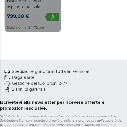
Black A++, Cappa
aspirante ad isola
Premium larga 1,8 metri,
799,00 €
Aspirazione 689,5 m3/h,
Classe A++, Motore DC,
Spedizioni in 24-72 ore
Doppio Booster, Air
Cleaning, Heat Sensor e
Tecnologia Smart
Cooking, Filtri in alluminio
e filtro al carbone inclusi.
Spedizione gratuita in tutta la Penisola!
Paga a rate
Gestione dei tuoi ordini 24/7
2 anni di garanzia
Iscrivetevi alla newsletter per ricevere offerte e
promozioni esclusive.
*Il titolare del trattamento è il gruppo Cecotec (Cecotec Innovaciones S.L. e
Solotriatlon S.L.), con l'obiettivo di inviarvi offerte e promozioni delle società del
gruppo. La base di legittimità è il consenso esplicito e l'utente ha il diritto di