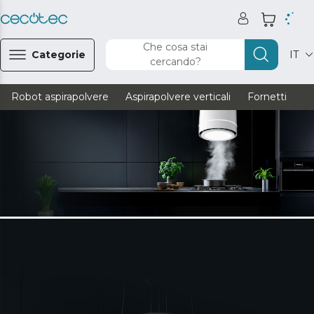
Che cosa stai
Categorie
IT
cercando?
Robot aspirapolvere
Aspirapolvere verticali
Fornetti
Ve